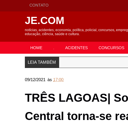
CONTATO
JE.COM
notícias, acidentes, economia, política, policial, concursos, empre
educação, ciência, saúde e cultura.
HOME
.
ACIDENTES
CONCURSOS
LEIA TAMBÉM
09/12/2021
às
17:00
TRÊS LAGOAS| Son
Central torna-se re