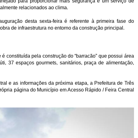
anejado para proporcionar mais segurança e um serviço de
almente relacionados ao clima.
guração desta sexta-feira é referente à primeira fase do
bra de infraestrutura no entorno da construção principal.
 é constituída pela construção do “barracão” que possui área
úti, 37 espaços gourmets, sanitários, praça de alimentação,
al e as informações da próxima etapa, a Prefeitura de Três
rópria página do Município em Acesso Rápido / Feira Central