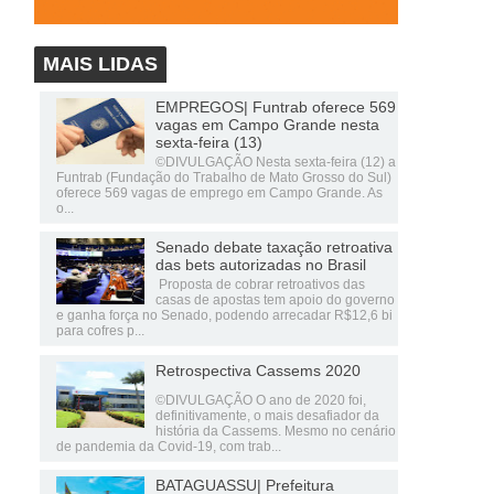
MAIS LIDAS
EMPREGOS| Funtrab oferece 569
vagas em Campo Grande nesta
sexta-feira (13)
©DIVULGAÇÃO Nesta sexta-feira (12) a
Funtrab (Fundação do Trabalho de Mato Grosso do Sul)
oferece 569 vagas de emprego em Campo Grande. As
o...
Senado debate taxação retroativa
das bets autorizadas no Brasil
Proposta de cobrar retroativos das
casas de apostas tem apoio do governo
e ganha força no Senado, podendo arrecadar R$12,6 bi
para cofres p...
Retrospectiva Cassems 2020
©DIVULGAÇÃO O ano de 2020 foi,
definitivamente, o mais desafiador da
história da Cassems. Mesmo no cenário
de pandemia da Covid-19, com trab...
BATAGUASSU| Prefeitura