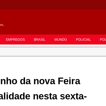
gos,
EMPREGOS
BRASIL
MUNDO
POLICIAL
POL
ho da nova Feira
alidade nesta sexta-