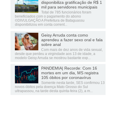
disponibiliza gratificação de R$ 1
mil para servidores municipais
Total de 785 funcionários foram
beneficiados com o pagamento do abono
©DIVULGAÇÃO A Prefeitura de Bataguassu
disponibilizou em conta corrent...
Geisy Arruda conta como
aprendeu a fazer sexo oral e fala
sobre anal
Com mais de dez anos de vida sexual,
desde que perdeu a virgindade aos 13 de idade, a
modelo Geisy Arruda se mostrou bastante exp...
PANDEMIA| Recorde: Com 16
mortes em um dia, MS registra
105 óbitos por coronavírus
Somente nesta tarde, SES confirmou 13
novos óbitos pela doença Mato Grosso do Sul
ultrapassou, na tarde desta quinta-feira (2), a m...