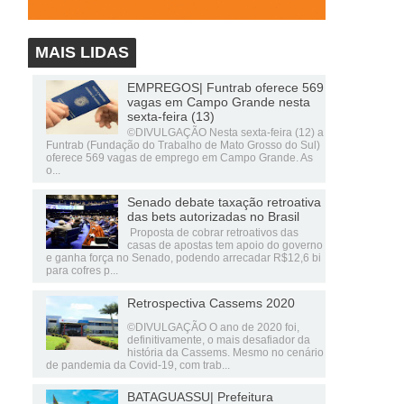
MAIS LIDAS
EMPREGOS| Funtrab oferece 569
vagas em Campo Grande nesta
sexta-feira (13)
©DIVULGAÇÃO Nesta sexta-feira (12) a
Funtrab (Fundação do Trabalho de Mato Grosso do Sul)
oferece 569 vagas de emprego em Campo Grande. As
o...
Senado debate taxação retroativa
das bets autorizadas no Brasil
Proposta de cobrar retroativos das
casas de apostas tem apoio do governo
e ganha força no Senado, podendo arrecadar R$12,6 bi
para cofres p...
Retrospectiva Cassems 2020
©DIVULGAÇÃO O ano de 2020 foi,
definitivamente, o mais desafiador da
história da Cassems. Mesmo no cenário
de pandemia da Covid-19, com trab...
BATAGUASSU| Prefeitura