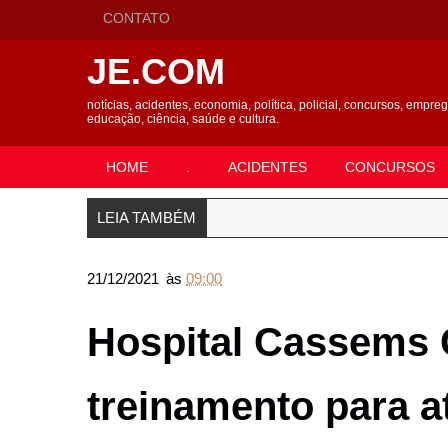
CONTATO
JE.COM
notícias, acidentes, economia, política, policial, concursos, empre
educação, ciência, saúde e cultura.
HOME
.
ACIDENTES
CONCURSOS
LEIA TAMBÉM
21/12/2021
às
09:00
Hospital Cassems 
treinamento para a