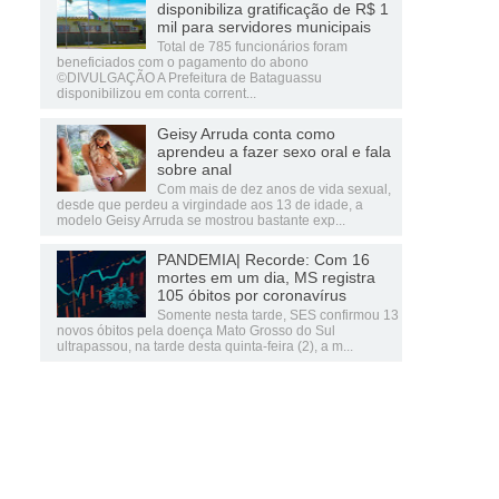
disponibiliza gratificação de R$ 1
mil para servidores municipais
Total de 785 funcionários foram
beneficiados com o pagamento do abono
©DIVULGAÇÃO A Prefeitura de Bataguassu
disponibilizou em conta corrent...
Geisy Arruda conta como
aprendeu a fazer sexo oral e fala
sobre anal
Com mais de dez anos de vida sexual,
desde que perdeu a virgindade aos 13 de idade, a
modelo Geisy Arruda se mostrou bastante exp...
PANDEMIA| Recorde: Com 16
mortes em um dia, MS registra
105 óbitos por coronavírus
Somente nesta tarde, SES confirmou 13
novos óbitos pela doença Mato Grosso do Sul
ultrapassou, na tarde desta quinta-feira (2), a m...