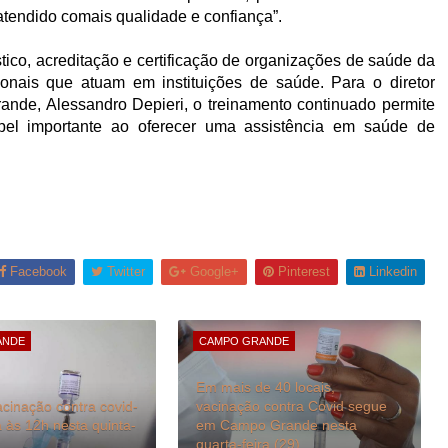
 atendido comais qualidade e confiança”.
tico, acreditação e certificação de organizações de saúde da
onais que atuam em instituições de saúde. Para o diretor
nde, Alessandro Depieri, o treinamento continuado permite
 importante ao oferecer uma assistência em saúde de
Facebook
Twitter
Google+
Pinterest
Linkedin
ANDE
CAMPO GRANDE
Em mais de 40 locais,
cinação contra covid-
vacinação contra Covid segue
às 12h nesta quinta-
em Campo Grande nesta
quarta-feira (29)