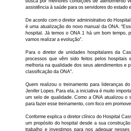
busca por melhores condições de atendimento ve
assistência à saúde para os servidores do estado e
De acordo com o diretor administrativo do Hospit
é uma atualização do novo manual da ONA. “Esse 
hospital. Já temos o ONA 1 há um bom tempo, p
vamos realizar a evolução”.
Para o diretor de unidades hospitalares da Ca
processos que vêm sido feitos pelos hospitais
melhoria na qualidade dos seus atendimentos e p
classificação da ONA”.
Quem realizou o treinamento para lideranças do
Jenifer Lopes. Para ela, a iniciativa é muito impor
um selo de qualidade. Como a ONA atualizou o s
para fazer esse treinamento, com foco em promover
Conforme explica o diretor clínico do Hospital C
um propósito do hospital desde a sua construç
trabalho e investimos para nos adequar nesses cr