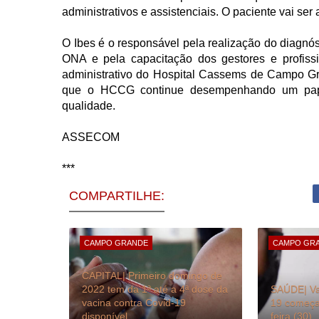
administrativos e assistenciais. O paciente vai ser
O Ibes é o responsável pela realização do diagnós
ONA e pela capacitação dos gestores e profissi
administrativo do Hospital Cassems de Campo Gra
que o HCCG continue desempenhando um papel
qualidade.
ASSECOM
***
COMPARTILHE:
CAMPO GRANDE
CAMPO GR
CAPITAL| Primeiro domingo de
2022 tem da 1ª até a 4ª dose da
SAÚDE| Va
vacina contra Covid-19
19 começa 
disponível
feira (30)