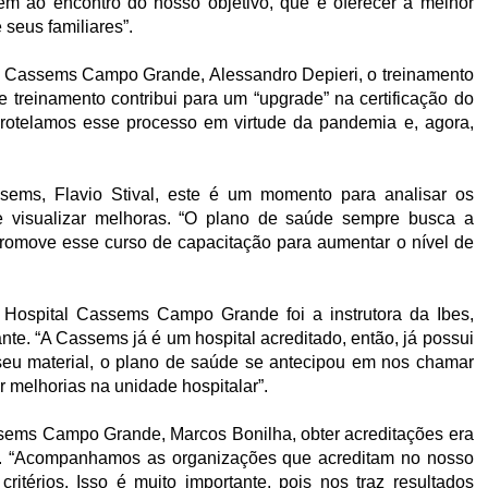
m ao encontro do nosso objetivo, que é oferecer a melhor
 seus familiares”.
al Cassems Campo Grande, Alessandro Depieri, o treinamento
treinamento contribui para um “upgrade” na certificação do
rotelamos esse processo em virtude da pandemia e, agora,
ssems, Flavio Stival, este é um momento para analisar os
 e visualizar melhoras. “O plano de saúde sempre busca a
romove esse curso de capacitação para aumentar o nível de
 Hospital Cassems Campo Grande foi a instrutora da Ibes,
tante. “A Cassems já é um hospital acreditado, então, já possui
eu material, o plano de saúde se antecipou em nos chamar
 melhorias na unidade hospitalar”.
assems Campo Grande, Marcos Bonilha, obter acreditações era
ão. “Acompanhamos as organizações que acreditam no nosso
itérios. Isso é muito importante, pois nos traz resultados