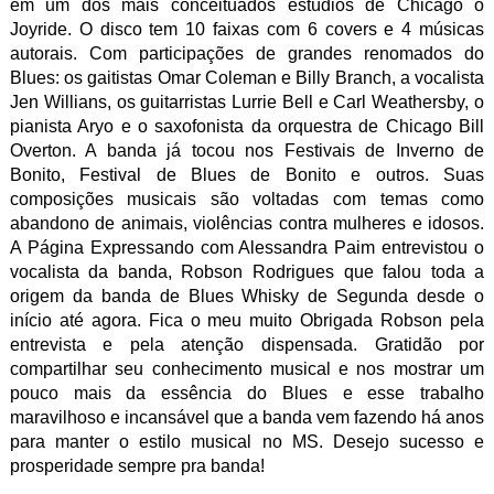
em um dos mais conceituados estúdios de Chicago o
Joyride. O disco tem 10 faixas com 6 covers e 4 músicas
autorais. Com participações de grandes renomados do
Blues: os gaitistas Omar Coleman e Billy Branch, a vocalista
Jen Willians, os guitarristas Lurrie Bell e Carl Weathersby, o
pianista Aryo e o saxofonista da orquestra de Chicago Bill
Overton. A banda já tocou nos Festivais de Inverno de
Bonito, Festival de Blues de Bonito e outros. Suas
composições musicais são voltadas com temas como
abandono de animais, violências contra mulheres e idosos.
A Página Expressando com Alessandra Paim entrevistou o
vocalista da banda, Robson Rodrigues que falou toda a
origem da banda de Blues Whisky de Segunda desde o
início até agora. Fica o meu muito Obrigada Robson pela
entrevista e pela atenção dispensada. Gratidão por
compartilhar seu conhecimento musical e nos mostrar um
pouco mais da essência do Blues e esse trabalho
maravilhoso e incansável que a banda vem fazendo há anos
para manter o estilo musical no MS. Desejo sucesso e
prosperidade sempre pra banda!