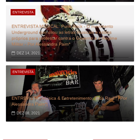
ENTREVISTA
ENTREVISTA MUSICAL: Punk Rock - O movimento
Underground que usou as letras musicais e estilos
próprios para protestar contra o Governo e o Regime
Militar - Por Alessandra Paim*
DEZ 14, 2021
ENTREVISTA
ENTREVISTA - Música & Entretenimento: Toca Raul!! | Por
Alessandra Paim*|
DEZ 08, 2021