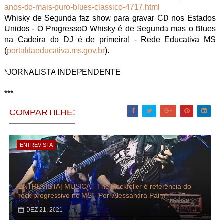
anos-do-mais-puro-blues-classico-4717.html
Whisky de Segunda faz show para gravar CD nos Estados
Unidos - O ProgressoO Whisky é de Segunda mas o Blues
na Cadeira do DJ é de primeira! - Rede Educativa MS
(
portaldaeducativa.ms.gov.br
).
*JORNALISTA INDEPENDENTE
***
COMPARTILHE:
ENTREVISTA
ENTREVISTA| MÚSICA - The Rockfeller é referência do
rock progressivo no MS - Por: Alessandra Paim*
DEZ 21, 2021