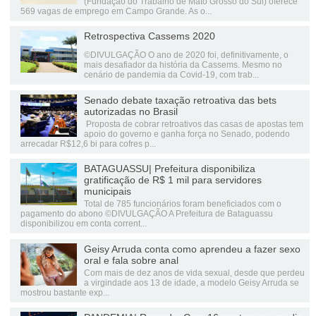
(Fundação do Trabalho de Mato Grosso do Sul) oferece
569 vagas de emprego em Campo Grande. As o...
Retrospectiva Cassems 2020
©DIVULGAÇÃO O ano de 2020 foi, definitivamente, o
mais desafiador da história da Cassems. Mesmo no
cenário de pandemia da Covid-19, com trab...
Senado debate taxação retroativa das bets
autorizadas no Brasil
Proposta de cobrar retroativos das casas de apostas tem
apoio do governo e ganha força no Senado, podendo
arrecadar R$12,6 bi para cofres p...
BATAGUASSU| Prefeitura disponibiliza
gratificação de R$ 1 mil para servidores
municipais
Total de 785 funcionários foram beneficiados com o
pagamento do abono ©DIVULGAÇÃO A Prefeitura de Bataguassu
disponibilizou em conta corrent...
Geisy Arruda conta como aprendeu a fazer sexo
oral e fala sobre anal
Com mais de dez anos de vida sexual, desde que perdeu
a virgindade aos 13 de idade, a modelo Geisy Arruda se
mostrou bastante exp...