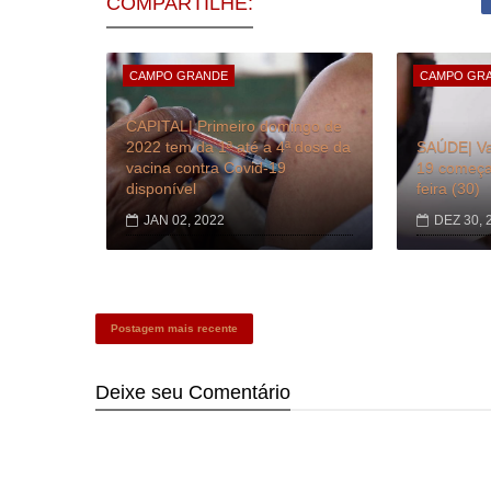
COMPARTILHE:
CAMPO GRANDE
CAMPO GR
CAPITAL| Primeiro domingo de
2022 tem da 1ª até a 4ª dose da
SAÚDE| Va
vacina contra Covid-19
19 começa 
disponível
feira (30)
JAN 02, 2022
DEZ 30, 
Postagem mais recente
Deixe seu
Comentário