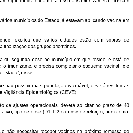
rantir que todos tenham o acesso aos imunizantes e possam
 vários municípios do Estado já estavam aplicando vacina em
ende, explica que vários cidades estão com sobras de
finalização dos grupos prioritários.
ra ou segunda dose no município em que reside, e está de
o imunizante, e precisa completar o esquema vacinal, ele
 Estado”, disse.
 não possuir mais população vacinável, deverá restituir as
 Vigilância Epidemiológica (CEVE).
o de ajustes operacionais, deverá solicitar no prazo de 48
tativo, tipo de dose (D1, D2 ou dose de reforço), bem como,
ue não necessitar receber vacinas na próxima remessa de