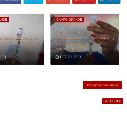
ANDE
CAMPO GRANDE
Em mais de 40 locais,
cinação contra covid-
vacinação contra Covid segue
às 12h nesta quinta-
em Campo Grande nesta
quarta-feira (29)
2021
DEZ 29, 2021
Postagem mais antiga
FACEBOOK