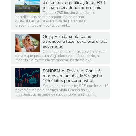
disponibiliza gratificação de R$ 1
mil para servidores municipais
Total de 785 funcionários foram
beneficiados com o pagamento do abono
©DIVULGAÇÃO A Prefeitura de Bataguassu
disponibilizou em conta corrent...
Geisy Arruda conta como
aprendeu a fazer sexo oral e fala
sobre anal
Com mais de dez anos de vida sexual,
desde que perdeu a virgindade aos 13 de idade, a
modelo Geisy Arruda se mostrou bastante exp...
PANDEMIA| Recorde: Com 16
mortes em um dia, MS registra
105 óbitos por coronavírus
Somente nesta tarde, SES confirmou 13
novos óbitos pela doença Mato Grosso do Sul
ultrapassou, na tarde desta quinta-feira (2), a m...