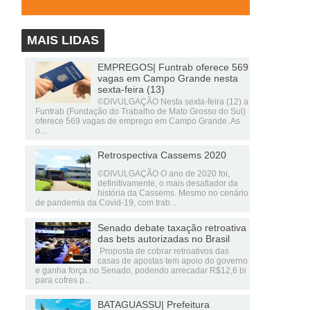
MAIS LIDAS
EMPREGOS| Funtrab oferece 569
vagas em Campo Grande nesta
sexta-feira (13)
©DIVULGAÇÃO Nesta sexta-feira (12) a
Funtrab (Fundação do Trabalho de Mato Grosso do Sul)
oferece 569 vagas de emprego em Campo Grande. As
o...
Retrospectiva Cassems 2020
©DIVULGAÇÃO O ano de 2020 foi,
definitivamente, o mais desafiador da
história da Cassems. Mesmo no cenário
de pandemia da Covid-19, com trab...
Senado debate taxação retroativa
das bets autorizadas no Brasil
Proposta de cobrar retroativos das
casas de apostas tem apoio do governo
e ganha força no Senado, podendo arrecadar R$12,6 bi
para cofres p...
BATAGUASSU| Prefeitura