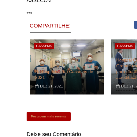
ASSECOM
***
COMPARTILHE:
CASSEMS
CASSEMS
Hospital 
Grande rea
Retrospectiva da Cassems de
para atual
2021
acreditaç
DEZ 21, 2021
DEZ 21, 
Postagem mais recente
Deixe seu
Comentário