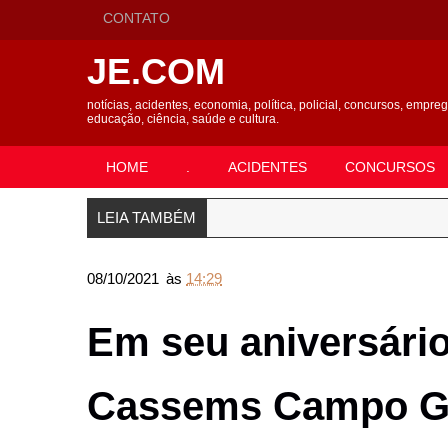
CONTATO
JE.COM
notícias, acidentes, economia, política, policial, concursos, empre
educação, ciência, saúde e cultura.
HOME
.
ACIDENTES
CONCURSOS
LEIA TAMBÉM
08/10/2021
às
14:29
Em seu aniversário
Cassems Campo Gr