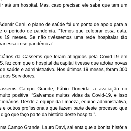
ir até um hospital. Mas, caso precisar, ele sabe que tem um
demir Cerri, o plano de saúde foi um ponto de apoio para a
e o período de pandemia. “Temos que celebrar essa data,
os 19 meses. Se não tivéssemos uma rede hospitalar tão
rar essa crise pandêmica”.
ciários da Cassems que foram atingidos pela Covid-19 em
 fez com que o hospital da capital tivesse que adotar novas
s de saúde e administrativo. Nos últimos 19 meses, foram 300
a dos Servidores.
Cassems Campo Grande, Fábio Doneida, a avaliação do
ito positiva. “Salvamos muitas vidas da Covid-19, e isso
cionários. Desde a equipe da limpeza, equipe administrativa,
os e outros profissionais que fazem parte deste processo que
o que faço parte da história deste hospital”.
ms Campo Grande, Lauro Davi, salienta que a bonita história