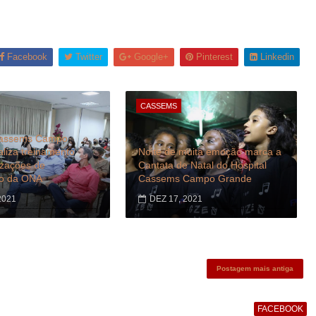
Facebook
Twitter
Google+
Pinterest
Linkedin
CASSEMS
Cassems Campo
liza treinamento
Noite de muita emoção marca a
izações de
Cantata de Natal do Hospital
ão da ONA
Cassems Campo Grande
2021
DEZ 17, 2021
Postagem mais antiga
FACEBOOK