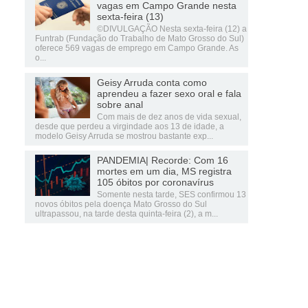
vagas em Campo Grande nesta
sexta-feira (13)
©DIVULGAÇÃO Nesta sexta-feira (12) a
Funtrab (Fundação do Trabalho de Mato Grosso do Sul)
oferece 569 vagas de emprego em Campo Grande. As
o...
Geisy Arruda conta como
aprendeu a fazer sexo oral e fala
sobre anal
Com mais de dez anos de vida sexual,
desde que perdeu a virgindade aos 13 de idade, a
modelo Geisy Arruda se mostrou bastante exp...
PANDEMIA| Recorde: Com 16
mortes em um dia, MS registra
105 óbitos por coronavírus
Somente nesta tarde, SES confirmou 13
novos óbitos pela doença Mato Grosso do Sul
ultrapassou, na tarde desta quinta-feira (2), a m...