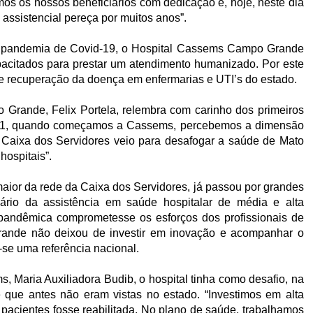
s os nossos beneficiários com dedicação e, hoje, neste dia
assistencial pereça por muitos anos”.
à pandemia de Covid-19, o Hospital Cassems Campo Grande
apacitados para prestar um atendimento humanizado. Por este
e recuperação da doença em enfermarias e UTI’s do estado.
Grande, Felix Portela, relembra com carinho dos primeiros
2001, quando começamos a Cassems, percebemos a dimensão
A Caixa dos Servidores veio para desafogar a saúde de Mato
hospitais”.
maior da rede da Caixa dos Servidores, já passou por grandes
ário da assistência em saúde hospitalar de média e alta
 pandêmica comprometesse os esforços dos profissionais de
ande não deixou de investir em inovação e acompanhar o
-se uma referência nacional.
, Maria Auxiliadora Budib, o hospital tinha como desafio, na
 que antes não eram vistas no estado. “Investimos em alta
s pacientes fosse reabilitada. No plano de saúde, trabalhamos