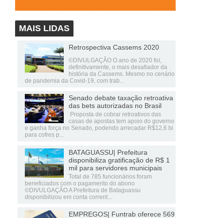
MAIS LIDAS
Retrospectiva Cassems 2020
©DIVULGAÇÃO O ano de 2020 foi,
definitivamente, o mais desafiador da
história da Cassems. Mesmo no cenário
de pandemia da Covid-19, com trab...
Senado debate taxação retroativa
das bets autorizadas no Brasil
Proposta de cobrar retroativos das
casas de apostas tem apoio do governo
e ganha força no Senado, podendo arrecadar R$12,6 bi
para cofres p...
BATAGUASSU| Prefeitura
disponibiliza gratificação de R$ 1
mil para servidores municipais
Total de 785 funcionários foram
beneficiados com o pagamento do abono
©DIVULGAÇÃO A Prefeitura de Bataguassu
disponibilizou em conta corrent...
EMPREGOS| Funtrab oferece 569