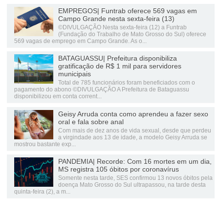
EMPREGOS| Funtrab oferece 569 vagas em
Campo Grande nesta sexta-feira (13)
©DIVULGAÇÃO Nesta sexta-feira (12) a Funtrab
(Fundação do Trabalho de Mato Grosso do Sul) oferece
569 vagas de emprego em Campo Grande. As o...
BATAGUASSU| Prefeitura disponibiliza
gratificação de R$ 1 mil para servidores
municipais
Total de 785 funcionários foram beneficiados com o
pagamento do abono ©DIVULGAÇÃO A Prefeitura de Bataguassu
disponibilizou em conta corrent...
Geisy Arruda conta como aprendeu a fazer sexo
oral e fala sobre anal
Com mais de dez anos de vida sexual, desde que perdeu
a virgindade aos 13 de idade, a modelo Geisy Arruda se
mostrou bastante exp...
PANDEMIA| Recorde: Com 16 mortes em um dia,
MS registra 105 óbitos por coronavírus
Somente nesta tarde, SES confirmou 13 novos óbitos pela
doença Mato Grosso do Sul ultrapassou, na tarde desta
quinta-feira (2), a m...