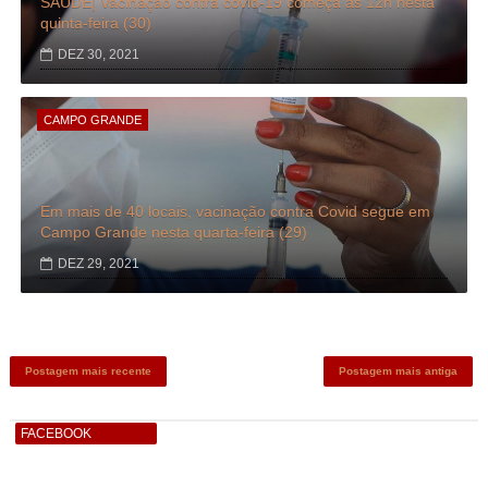
SAÚDE| Vacinação contra covid-19 começa às 12h nesta
quinta-feira (30)
DEZ 30, 2021
CAMPO GRANDE
Em mais de 40 locais, vacinação contra Covid segue em
Campo Grande nesta quarta-feira (29)
DEZ 29, 2021
Postagem mais recente
Postagem mais antiga
FACEBOOK