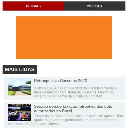
ÚLTIMAS
POLÍTICA
MAIS LIDAS
Retrospectiva Cassems 2020
©DIVULGAÇÃO O ano de 2020 foi, definitivamente, o
mais desafiador da história da Cassems. Mesmo no
cenário de pandemia da Covid-19, com trab...
Senado debate taxação retroativa das bets
autorizadas no Brasil
Proposta de cobrar retroativos das casas de apostas tem
apoio do governo e ganha força no Senado, podendo
arrecadar R$12,6 bi para cofres p...