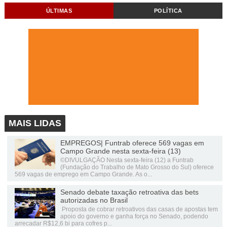
ÚLTIMAS
POLÍTICA
MAIS LIDAS
EMPREGOS| Funtrab oferece 569 vagas em
Campo Grande nesta sexta-feira (13)
©DIVULGAÇÃO Nesta sexta-feira (12) a Funtrab
(Fundação do Trabalho de Mato Grosso do Sul) oferece
569 vagas de emprego em Campo Grande. As o...
Senado debate taxação retroativa das bets
autorizadas no Brasil
Proposta de cobrar retroativos das casas de apostas tem
apoio do governo e ganha força no Senado, podendo
arrecadar R$12,6 bi para cofres p...