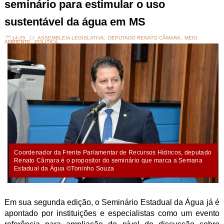
seminário para estimular o uso
sustentável da água em MS
14:05
ASSEMBLEIA LEGISLATIVA
,
DEPUTADO RENATO CÂMARA
,
MEIO
AMBIENTE
,
POLITICA
Coordenador da Frente Parlamentar de Recursos Hídricos, deputado
Renato Câmara é o propositor do seminário que marca a Semana
Estadual da Água ©Toninho Souza
Em sua segunda edição, o Seminário Estadual da Água já é
apontado por instituições e especialistas como um evento