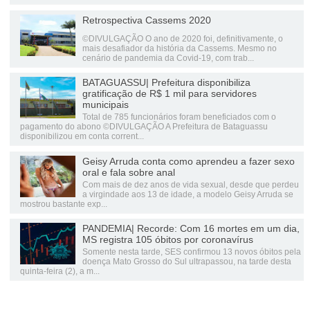
Retrospectiva Cassems 2020
©DIVULGAÇÃO O ano de 2020 foi, definitivamente, o
mais desafiador da história da Cassems. Mesmo no
cenário de pandemia da Covid-19, com trab...
BATAGUASSU| Prefeitura disponibiliza
gratificação de R$ 1 mil para servidores
municipais
Total de 785 funcionários foram beneficiados com o
pagamento do abono ©DIVULGAÇÃO A Prefeitura de Bataguassu
disponibilizou em conta corrent...
Geisy Arruda conta como aprendeu a fazer sexo
oral e fala sobre anal
Com mais de dez anos de vida sexual, desde que perdeu
a virgindade aos 13 de idade, a modelo Geisy Arruda se
mostrou bastante exp...
PANDEMIA| Recorde: Com 16 mortes em um dia,
MS registra 105 óbitos por coronavírus
Somente nesta tarde, SES confirmou 13 novos óbitos pela
doença Mato Grosso do Sul ultrapassou, na tarde desta
quinta-feira (2), a m...