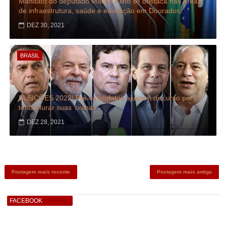
Mandato do deputado Marçal Filho se destaca nas áreas
de infraestrutura, saúde e educação em Dourados
DEZ 30, 2021
BRASIL
ELEIÇÕES 2022| Pré-candidatos ajustam discurso para
tentar furar suas 'bolhas'
DEZ 28, 2021
Postagem mais recente
Postagem mais antiga
FACEBOOK