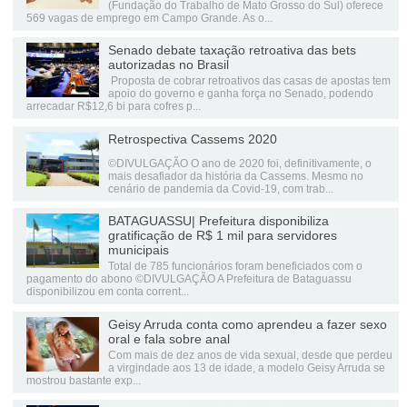
(Fundação do Trabalho de Mato Grosso do Sul) oferece
569 vagas de emprego em Campo Grande. As o...
Senado debate taxação retroativa das bets
autorizadas no Brasil
Proposta de cobrar retroativos das casas de apostas tem
apoio do governo e ganha força no Senado, podendo
arrecadar R$12,6 bi para cofres p...
Retrospectiva Cassems 2020
©DIVULGAÇÃO O ano de 2020 foi, definitivamente, o
mais desafiador da história da Cassems. Mesmo no
cenário de pandemia da Covid-19, com trab...
BATAGUASSU| Prefeitura disponibiliza
gratificação de R$ 1 mil para servidores
municipais
Total de 785 funcionários foram beneficiados com o
pagamento do abono ©DIVULGAÇÃO A Prefeitura de Bataguassu
disponibilizou em conta corrent...
Geisy Arruda conta como aprendeu a fazer sexo
oral e fala sobre anal
Com mais de dez anos de vida sexual, desde que perdeu
a virgindade aos 13 de idade, a modelo Geisy Arruda se
mostrou bastante exp...