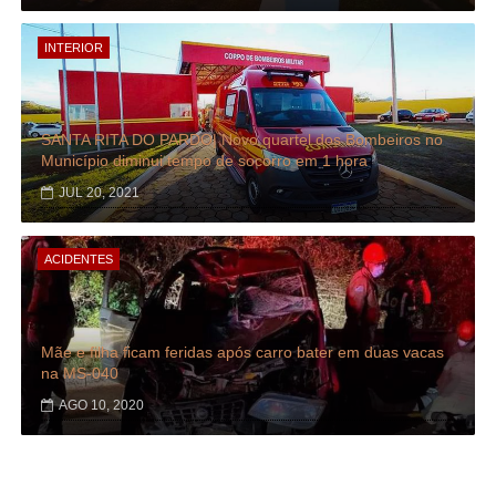
INTERIOR
SANTA RITA DO PARDO| Novo quartel dos Bombeiros no
Município diminui tempo de socorro em 1 hora
JUL 20, 2021
ACIDENTES
Mãe e filha ficam feridas após carro bater em duas vacas
na MS-040
AGO 10, 2020