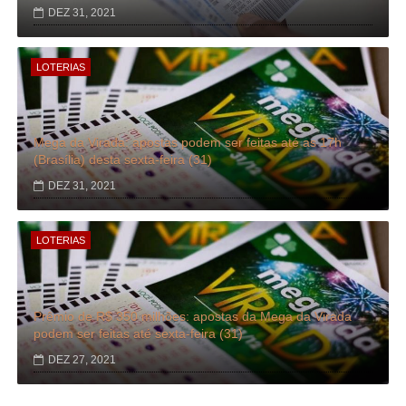
DEZ 31, 2021
LOTERIAS
Mega da Virada: apostas podem ser feitas até as 17h
(Brasília) desta sexta-feira (31)
DEZ 31, 2021
LOTERIAS
Prêmio de R$ 350 milhões: apostas da Mega da Virada
podem ser feitas até sexta-feira (31)
DEZ 27, 2021