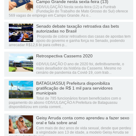
Campo Grande nesta sexta-feira (13)
©DIVULGAÇÃO Nesta sexta-feira (12) a Funtrab
(Fundação do Trabalho de Mato Grosso do Sul) oferece
569 vagas de emprego em Campo Grande. As o...
Senado debate taxação retroativa das bets
autorizadas no Brasil
Proposta de cobrar retroativos das casas de apostas tem
apoio do governo e ganha força no Senado, podendo
arrecadar R$12,6 bi para cofres p...
Retrospectiva Cassems 2020
©DIVULGAÇÃO O ano de 2020 foi, definitivamente, o
mais desafiador da história da Cassems. Mesmo no
cenário de pandemia da Covid-19, com trab...
BATAGUASSU| Prefeitura disponibiliza
gratificação de R$ 1 mil para servidores
municipais
Total de 785 funcionários foram beneficiados com o
pagamento do abono ©DIVULGAÇÃO A Prefeitura de Bataguassu
disponibilizou em conta corrent...
Geisy Arruda conta como aprendeu a fazer sexo
oral e fala sobre anal
Com mais de dez anos de vida sexual, desde que perdeu
a virgindade aos 13 de idade, a modelo Geisy Arruda se