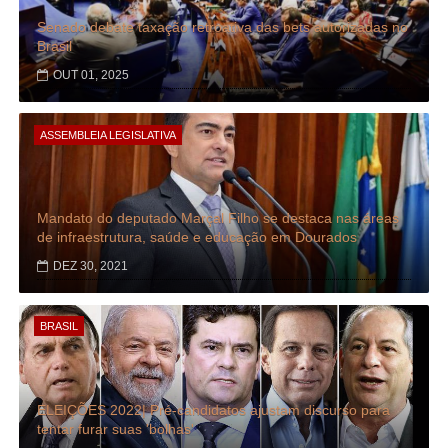
Senado debate taxação retroativa das bets autorizadas no
Brasil
OUT 01, 2025
ASSEMBLEIA LEGISLATIVA
Mandato do deputado Marçal Filho se destaca nas áreas
de infraestrutura, saúde e educação em Dourados
DEZ 30, 2021
BRASIL
ELEIÇÕES 2022| Pré-candidatos ajustam discurso para
tentar furar suas 'bolhas'