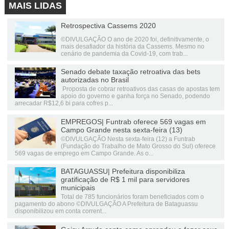
MAIS LIDAS
Retrospectiva Cassems 2020
©DIVULGAÇÃO O ano de 2020 foi, definitivamente, o
mais desafiador da história da Cassems. Mesmo no
cenário de pandemia da Covid-19, com trab...
Senado debate taxação retroativa das bets
autorizadas no Brasil
Proposta de cobrar retroativos das casas de apostas tem
apoio do governo e ganha força no Senado, podendo
arrecadar R$12,6 bi para cofres p...
EMPREGOS| Funtrab oferece 569 vagas em
Campo Grande nesta sexta-feira (13)
©DIVULGAÇÃO Nesta sexta-feira (12) a Funtrab
(Fundação do Trabalho de Mato Grosso do Sul) oferece
569 vagas de emprego em Campo Grande. As o...
BATAGUASSU| Prefeitura disponibiliza
gratificação de R$ 1 mil para servidores
municipais
Total de 785 funcionários foram beneficiados com o
pagamento do abono ©DIVULGAÇÃO A Prefeitura de Bataguassu
disponibilizou em conta corrent...