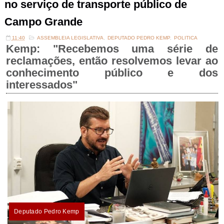
no serviço de transporte público de
Campo Grande
11:40
ASSEMBLEIA LEGISLATIVA
,
DEPUTADO PEDRO KEMP
,
POLITICA
Kemp: "Recebemos uma série de
reclamações, então resolvemos levar ao
conhecimento público e dos
interessados"
Deputado Pedro Kemp