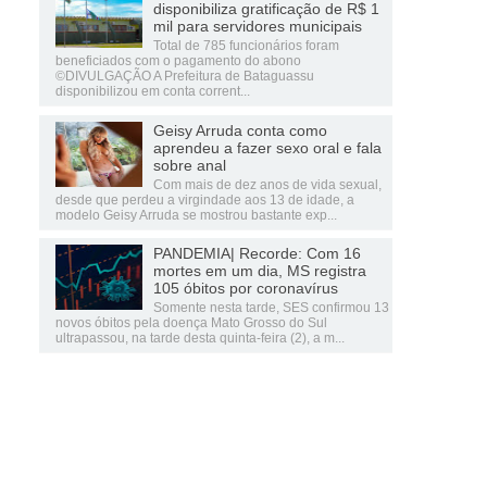
disponibiliza gratificação de R$ 1
mil para servidores municipais
Total de 785 funcionários foram
beneficiados com o pagamento do abono
©DIVULGAÇÃO A Prefeitura de Bataguassu
disponibilizou em conta corrent...
Geisy Arruda conta como
aprendeu a fazer sexo oral e fala
sobre anal
Com mais de dez anos de vida sexual,
desde que perdeu a virgindade aos 13 de idade, a
modelo Geisy Arruda se mostrou bastante exp...
PANDEMIA| Recorde: Com 16
mortes em um dia, MS registra
105 óbitos por coronavírus
Somente nesta tarde, SES confirmou 13
novos óbitos pela doença Mato Grosso do Sul
ultrapassou, na tarde desta quinta-feira (2), a m...