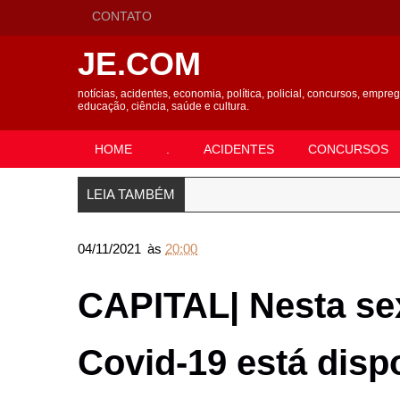
CONTATO
JE.COM
notícias, acidentes, economia, política, policial, concursos, empre
educação, ciência, saúde e cultura.
HOME
.
ACIDENTES
CONCURSOS
LEIA TAMBÉM
04/11/2021
às
20:00
CAPITAL| Nesta sex
Covid-19 está disp