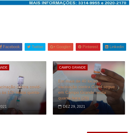
Facebook
Twitter
Google+
Pinterest
Linkedin
ANDE
CAMPO GRANDE
Em mais de 40 locais,
cinação contra covid-
vacinação contra Covid segue
às 12h nesta quinta-
em Campo Grande nesta
quarta-feira (29)
2021
DEZ 29, 2021