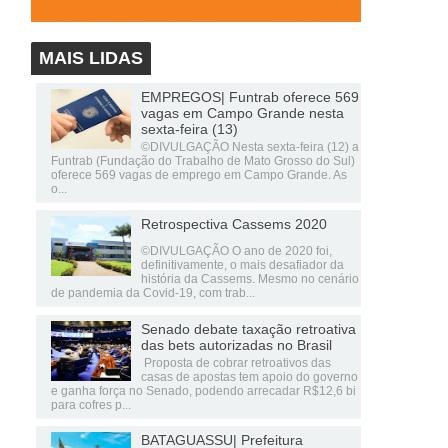
MAIS LIDAS
EMPREGOS| Funtrab oferece 569
vagas em Campo Grande nesta
sexta-feira (13)
©DIVULGAÇÃO Nesta sexta-feira (12) a
Funtrab (Fundação do Trabalho de Mato Grosso do Sul)
oferece 569 vagas de emprego em Campo Grande. As
o...
Retrospectiva Cassems 2020
©DIVULGAÇÃO O ano de 2020 foi,
definitivamente, o mais desafiador da
história da Cassems. Mesmo no cenário
de pandemia da Covid-19, com trab...
Senado debate taxação retroativa
das bets autorizadas no Brasil
Proposta de cobrar retroativos das
casas de apostas tem apoio do governo
e ganha força no Senado, podendo arrecadar R$12,6 bi
para cofres p...
BATAGUASSU| Prefeitura