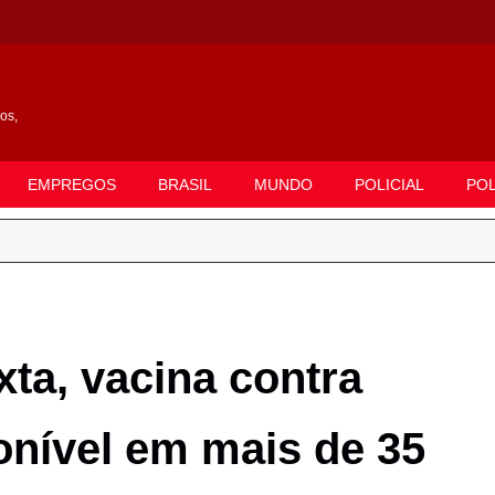
gos,
EMPREGOS
BRASIL
MUNDO
POLICIAL
POL
ta, vacina contra
onível em mais de 35