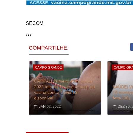
SECOM
***
COMPARTILHE:
CAMPO GRANDE
CAMPO GR
CAPITAL| Primeiro domingo de
2022 tem da 1ª até a 4ª dose da
SAÚDE| Va
vacina contra Covid-19
19 começa 
disponível
feira (30)
JAN 02, 2022
DEZ 30, 