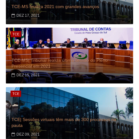
TCE-MS finaliza 2021 com grandes avanços
DEZ 17, 2021
TCE
TCE-MS| Tribunal realiza última sessão do Pleno
Presencial em 2021
DEZ 15, 2021
TCE
TCE| Sessões virtuais têm mais de 300 processos na
pauta
DEZ 09, 2021