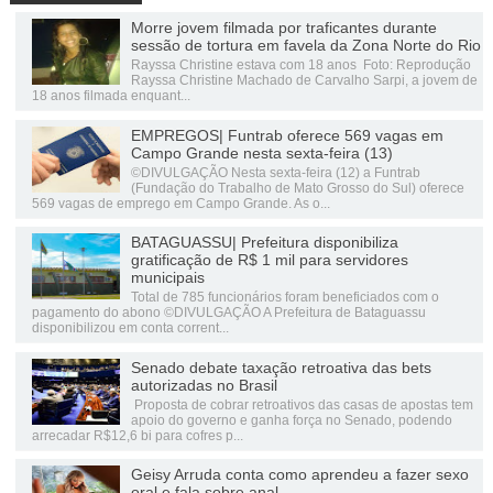
Morre jovem filmada por traficantes durante
sessão de tortura em favela da Zona Norte do Rio
Rayssa Christine estava com 18 anos Foto: Reprodução
Rayssa Christine Machado de Carvalho Sarpi, a jovem de
18 anos filmada enquant...
EMPREGOS| Funtrab oferece 569 vagas em
Campo Grande nesta sexta-feira (13)
©DIVULGAÇÃO Nesta sexta-feira (12) a Funtrab
(Fundação do Trabalho de Mato Grosso do Sul) oferece
569 vagas de emprego em Campo Grande. As o...
BATAGUASSU| Prefeitura disponibiliza
gratificação de R$ 1 mil para servidores
municipais
Total de 785 funcionários foram beneficiados com o
pagamento do abono ©DIVULGAÇÃO A Prefeitura de Bataguassu
disponibilizou em conta corrent...
Senado debate taxação retroativa das bets
autorizadas no Brasil
Proposta de cobrar retroativos das casas de apostas tem
apoio do governo e ganha força no Senado, podendo
arrecadar R$12,6 bi para cofres p...
Geisy Arruda conta como aprendeu a fazer sexo
oral e fala sobre anal