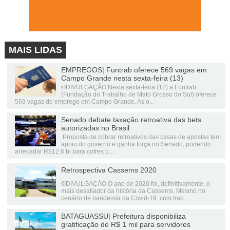
MAIS LIDAS
EMPREGOS| Funtrab oferece 569 vagas em
Campo Grande nesta sexta-feira (13)
©DIVULGAÇÃO Nesta sexta-feira (12) a Funtrab
(Fundação do Trabalho de Mato Grosso do Sul) oferece
569 vagas de emprego em Campo Grande. As o...
Senado debate taxação retroativa das bets
autorizadas no Brasil
Proposta de cobrar retroativos das casas de apostas tem
apoio do governo e ganha força no Senado, podendo
arrecadar R$12,6 bi para cofres p...
Retrospectiva Cassems 2020
©DIVULGAÇÃO O ano de 2020 foi, definitivamente, o
mais desafiador da história da Cassems. Mesmo no
cenário de pandemia da Covid-19, com trab...
BATAGUASSU| Prefeitura disponibiliza
gratificação de R$ 1 mil para servidores