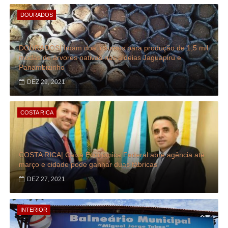
DOURADOS
DOURADOS| Imam doa insumos para produção de 1,5 mil
mudas de árvores nativas nas aldeias Jaguapirú e
Panambizinho
DEZ 29, 2021
COSTA RICA
COSTA RICA| Caixa Econômica Federal abre agência até
março e cidade pode ganhar duas fábricas
DEZ 27, 2021
INTERIOR