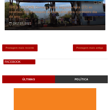
TRÊS LAGOAS| Começa nesta segunda-feira (27) as
reservas dos quiosques do balneário para o primeiro dia
do ano
DEZ 27, 2021
Postagem mais recente
Postagem mais antiga
FACEBOOK
ÚLTIMAS
POLÍTICA