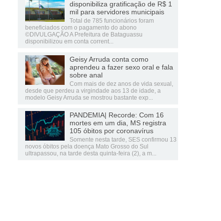
disponibiliza gratificação de R$ 1
mil para servidores municipais
Total de 785 funcionários foram
beneficiados com o pagamento do abono
©DIVULGAÇÃO A Prefeitura de Bataguassu
disponibilizou em conta corrent...
Geisy Arruda conta como
aprendeu a fazer sexo oral e fala
sobre anal
Com mais de dez anos de vida sexual,
desde que perdeu a virgindade aos 13 de idade, a
modelo Geisy Arruda se mostrou bastante exp...
PANDEMIA| Recorde: Com 16
mortes em um dia, MS registra
105 óbitos por coronavírus
Somente nesta tarde, SES confirmou 13
novos óbitos pela doença Mato Grosso do Sul
ultrapassou, na tarde desta quinta-feira (2), a m...