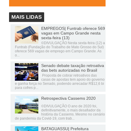
MAIS LIDAS
EMPREGOS| Funtrab oferece 569
vagas em Campo Grande nesta
sexta-feira (13)
©DIVULGAÇÃO Nesta sexta-feira (12) a
Funtrab (Fundação do Trabalho de Mato Grosso do Sul)
oferece 569 vagas de emprego em Campo Grande. As
o...
Senado debate taxação retroativa
das bets autorizadas no Brasil
Proposta de cobrar retroativos das
casas de apostas tem apoio do governo
e ganha força no Senado, podendo arrecadar R$12,6 bi
para cofres p...
Retrospectiva Cassems 2020
©DIVULGAÇÃO O ano de 2020 foi,
definitivamente, o mais desafiador da
história da Cassems. Mesmo no cenário
de pandemia da Covid-19, com trab...
BATAGUASSU| Prefeitura