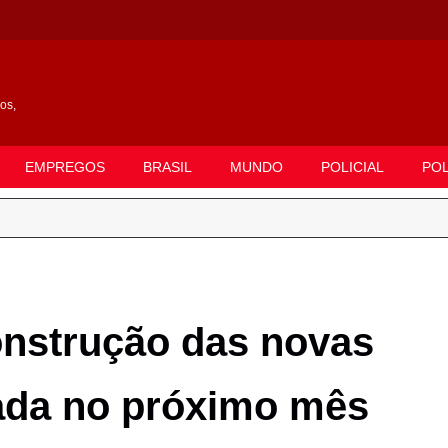
gos,
EMPREGOS
BRASIL
MUNDO
POLICIAL
POL
strução das novas
zada no próximo mês