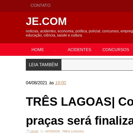
CONTATO
JE.COM
notícias, acidentes, economia, política, policial, concursos, empre
educação, ciência, saúde e cultura.
HOME
.
ACIDENTES
CONCURSOS
LEIA TAMBÉM
04/08/2021
às
18:00
TRÊS LAGOAS| Con
praças será finali
18:00
INTERIOR
,
TRES LAGOAS