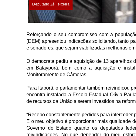
Deputado Zé Teixeira
Reforçando o seu compromisso com a população
(DEM) apresentou indicações solicitando, tanto p
e senadores, que sejam viabilizadas melhorias em 
O democrata pediu a aquisição de 13 aparelhos d
em Batayporã, bem como a aquisição e instal
Monitoramento de Câmeras.
Para Itaporã, o parlamentar também reivindicou p
encontra instalada a Escola Estadual Olívia Paula
de recursos da União a serem investidos na refor
“Recebo constantemente pedidos para interceder p
E o meu objetivo é proporcionar mais qualidade de
Governo do Estado quanto os deputados feder
reivindicações. No que depender do meu esforç