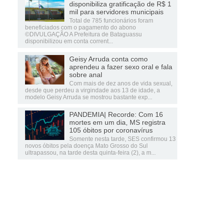
disponibiliza gratificação de R$ 1
mil para servidores municipais
Total de 785 funcionários foram
beneficiados com o pagamento do abono
©DIVULGAÇÃO A Prefeitura de Bataguassu
disponibilizou em conta corrent...
Geisy Arruda conta como
aprendeu a fazer sexo oral e fala
sobre anal
Com mais de dez anos de vida sexual,
desde que perdeu a virgindade aos 13 de idade, a
modelo Geisy Arruda se mostrou bastante exp...
PANDEMIA| Recorde: Com 16
mortes em um dia, MS registra
105 óbitos por coronavírus
Somente nesta tarde, SES confirmou 13
novos óbitos pela doença Mato Grosso do Sul
ultrapassou, na tarde desta quinta-feira (2), a m...