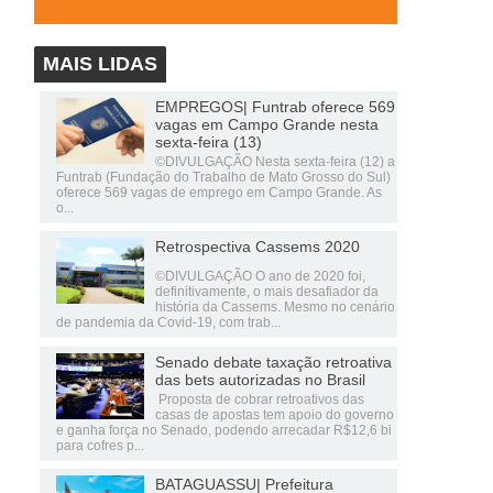
MAIS LIDAS
EMPREGOS| Funtrab oferece 569
vagas em Campo Grande nesta
sexta-feira (13)
©DIVULGAÇÃO Nesta sexta-feira (12) a
Funtrab (Fundação do Trabalho de Mato Grosso do Sul)
oferece 569 vagas de emprego em Campo Grande. As
o...
Retrospectiva Cassems 2020
©DIVULGAÇÃO O ano de 2020 foi,
definitivamente, o mais desafiador da
história da Cassems. Mesmo no cenário
de pandemia da Covid-19, com trab...
Senado debate taxação retroativa
das bets autorizadas no Brasil
Proposta de cobrar retroativos das
casas de apostas tem apoio do governo
e ganha força no Senado, podendo arrecadar R$12,6 bi
para cofres p...
BATAGUASSU| Prefeitura