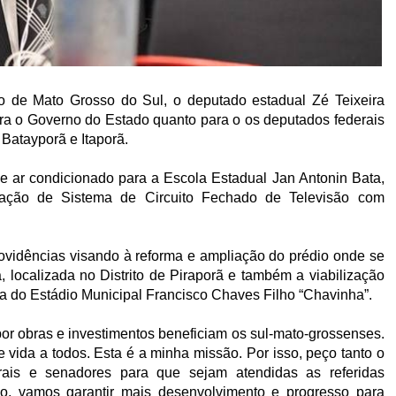
 de Mato Grosso do Sul, o deputado estadual Zé Teixeira
ara o Governo do Estado quanto para o os deputados federais
Batayporã e Itaporã.
e ar condicionado para a Escola Estadual Jan Antonin Bata,
ação de Sistema de Circuito Fechado de Televisão com
rovidências visando à reforma e ampliação do prédio onde se
, localizada no Distrito de Piraporã e também a viabilização
ma do Estádio Municipal Francisco Chaves Filho “Chavinha”.
or obras e investimentos beneficiam os sul-mato-grossenses.
 vida a todos. Esta é a minha missão. Por isso, peço tanto o
ais e senadores para que sejam atendidas as referidas
o, vamos garantir mais desenvolvimento e progresso para