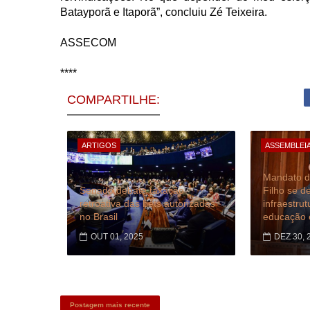
Batayporã e Itaporã”, concluiu Zé Teixeira.
ASSECOM
****
COMPARTILHE:
ARTIGOS
ASSEMBLEIA
Mandato d
Senado debate taxação
Filho se d
retroativa das bets autorizadas
infraestru
no Brasil
educação 
OUT 01, 2025
DEZ 30, 
Postagem mais recente