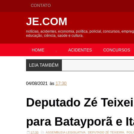
CONTATO
JE.COM
notícias, acidentes, economia, política, policial, concursos, empre
educação, ciência, saúde e cultura.
HOME
.
ACIDENTES
CONCURSOS
LEIA TAMBÉM
04/08/2021
às
17:30
Deputado Zé Teixei
para Batayporã e I
17:30
ASSEMBLEIA LEGISLATIVA
,
DEPUTADO ZÉ TEIXEIRA
,
POLI