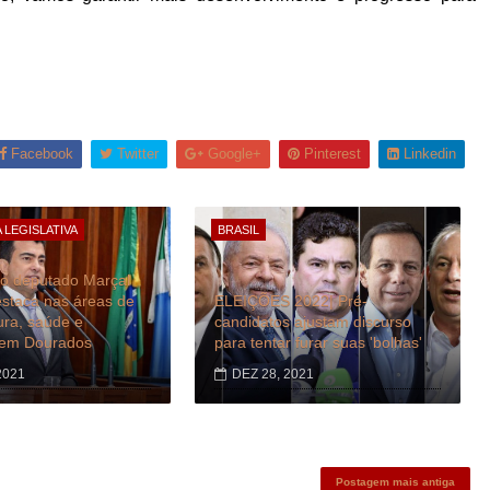
Facebook
Twitter
Google+
Pinterest
Linkedin
 LEGISLATIVA
BRASIL
o deputado Marçal
estaca nas áreas de
ELEIÇÕES 2022| Pré-
tura, saúde e
candidatos ajustam discurso
em Dourados
para tentar furar suas 'bolhas'
2021
DEZ 28, 2021
Postagem mais antiga