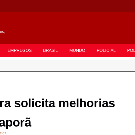
gos,
EMPREGOS
BRASIL
MUNDO
POLICIAL
POL
ra solicita melhorias
taporã
TICA