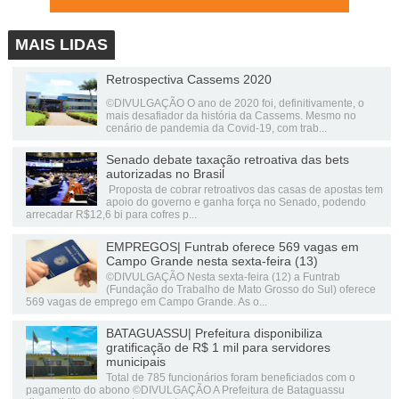
MAIS LIDAS
Retrospectiva Cassems 2020
©DIVULGAÇÃO O ano de 2020 foi, definitivamente, o
mais desafiador da história da Cassems. Mesmo no
cenário de pandemia da Covid-19, com trab...
Senado debate taxação retroativa das bets
autorizadas no Brasil
Proposta de cobrar retroativos das casas de apostas tem
apoio do governo e ganha força no Senado, podendo
arrecadar R$12,6 bi para cofres p...
EMPREGOS| Funtrab oferece 569 vagas em
Campo Grande nesta sexta-feira (13)
©DIVULGAÇÃO Nesta sexta-feira (12) a Funtrab
(Fundação do Trabalho de Mato Grosso do Sul) oferece
569 vagas de emprego em Campo Grande. As o...
BATAGUASSU| Prefeitura disponibiliza
gratificação de R$ 1 mil para servidores
municipais
Total de 785 funcionários foram beneficiados com o
pagamento do abono ©DIVULGAÇÃO A Prefeitura de Bataguassu