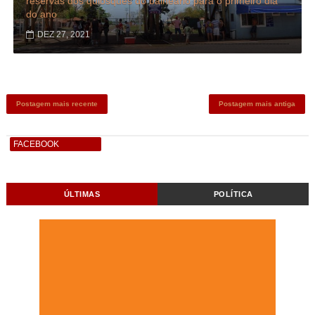
reservas dos quiosques do balneário para o primeiro dia
do ano
DEZ 27, 2021
Postagem mais recente
Postagem mais antiga
FACEBOOK
ÚLTIMAS
POLÍTICA