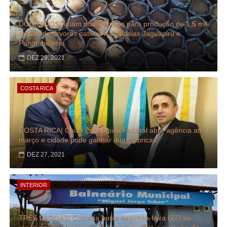
DOURADOS| Imam doa insumos para produção de 1,5 mil
mudas de árvores nativas nas aldeias Jaguapirú e
Panambizinho
DEZ 29, 2021
COSTA RICA
COSTA RICA| Caixa Econômica Federal abre agência até
março e cidade pode ganhar duas fábricas
DEZ 27, 2021
INTERIOR
TRÊS LAGOAS| Começa nesta segunda-feira (27) as