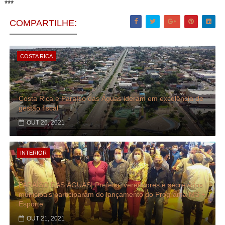
***
COMPARTILHE:
COSTA RICA
Costa Rica e Paraíso das Águas ideram em excelência de
gestão fiscal
OUT 26, 2021
INTERIOR
PARAÍSO DAS ÁGUAS| Prefeito, vereadores e secretários
municipais participaram do lançamento do Programa MS +
Esporte
OUT 21, 2021