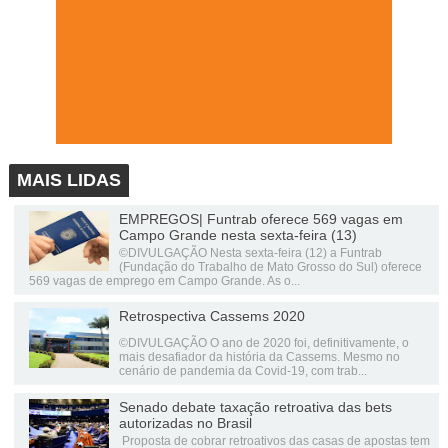
MAIS LIDAS
EMPREGOS| Funtrab oferece 569 vagas em
Campo Grande nesta sexta-feira (13)
©DIVULGAÇÃO Nesta sexta-feira (12) a Funtrab
(Fundação do Trabalho de Mato Grosso do Sul) oferece
569 vagas de emprego em Campo Grande. As o...
Retrospectiva Cassems 2020
©DIVULGAÇÃO O ano de 2020 foi, definitivamente, o
mais desafiador da história da Cassems. Mesmo no
cenário de pandemia da Covid-19, com trab...
Senado debate taxação retroativa das bets
autorizadas no Brasil
Proposta de cobrar retroativos das casas de apostas tem