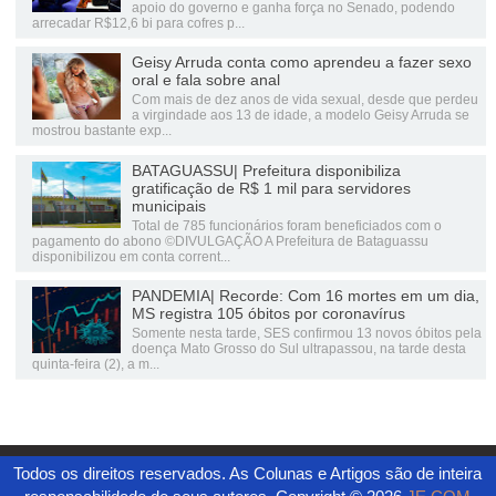
apoio do governo e ganha força no Senado, podendo
arrecadar R$12,6 bi para cofres p...
Geisy Arruda conta como aprendeu a fazer sexo
oral e fala sobre anal
Com mais de dez anos de vida sexual, desde que perdeu
a virgindade aos 13 de idade, a modelo Geisy Arruda se
mostrou bastante exp...
BATAGUASSU| Prefeitura disponibiliza
gratificação de R$ 1 mil para servidores
municipais
Total de 785 funcionários foram beneficiados com o
pagamento do abono ©DIVULGAÇÃO A Prefeitura de Bataguassu
disponibilizou em conta corrent...
PANDEMIA| Recorde: Com 16 mortes em um dia,
MS registra 105 óbitos por coronavírus
Somente nesta tarde, SES confirmou 13 novos óbitos pela
doença Mato Grosso do Sul ultrapassou, na tarde desta
quinta-feira (2), a m...
Todos os direitos reservados. As Colunas e Artigos são de inteira