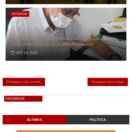
INTERIOR
PARAÍSO DAS ÁGUAS| Prefeito Anízio Andrade cobra da
Vivo e Anatel solução para a telefonia móvel
OUT 14, 2021
Postagem mais recente
Postagem mais antiga
FACEBOOK
ÚLTIMAS
POLÍTICA