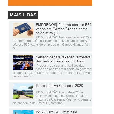
MAIS LIDAS
EMPREGOS| Funtrab oferece 569
vagas em Campo Grande nesta
sexta-feira (13)
©DIVULGAÇÃO Nesta sexta-feira (12) a
Funtrab (Fundação do Trabalho de Mato Grosso do Sul)
oferece 569 vagas de emprego em Campo Grande. As
o...
Senado debate taxação retroativa
das bets autorizadas no Brasil
Proposta de cobrar retroativos das
casas de apostas tem apoio do governo
e ganha força no Senado, podendo arrecadar R$12,6 bi
para cofres p...
Retrospectiva Cassems 2020
©DIVULGAÇÃO O ano de 2020 foi,
definitivamente, o mais desafiador da
história da Cassems. Mesmo no cenário
de pandemia da Covid-19, com trab...
BATAGUASSU| Prefeitura