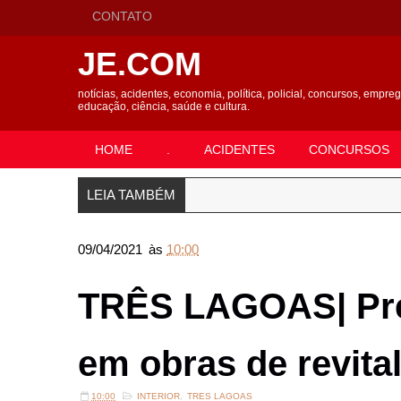
CONTATO
JE.COM
notícias, acidentes, economia, política, policial, concursos, empre
educação, ciência, saúde e cultura.
HOME
.
ACIDENTES
CONCURSOS
LEIA TAMBÉM
09/04/2021
às
10:00
TRÊS LAGOAS| Préd
em obras de revita
10:00
INTERIOR
,
TRES LAGOAS