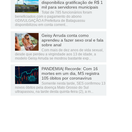
disponibiliza gratificação de R$ 1
mil para servidores municipais
Total de 785 funcionários foram
beneficiados com o pagamento do abono
©DIVULGAÇÃO A Prefeitura de Bataguassu
disponibilizou em conta corrent...
Geisy Arruda conta como
aprendeu a fazer sexo oral e fala
sobre anal
Com mais de dez anos de vida sexual,
desde que perdeu a virgindade aos 13 de idade, a
modelo Geisy Arruda se mostrou bastante exp...
PANDEMIA| Recorde: Com 16
mortes em um dia, MS registra
105 óbitos por coronavírus
Somente nesta tarde, SES confirmou 13
novos óbitos pela doença Mato Grosso do Sul
ultrapassou, na tarde desta quinta-feira (2), a m...