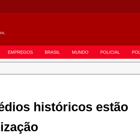
gos,
EMPREGOS
BRASIL
MUNDO
POLICIAL
POL
ios históricos estão
lização