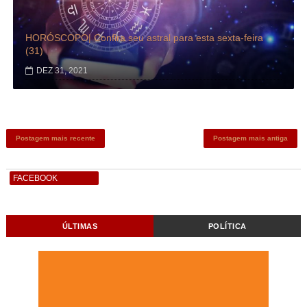
HORÓSCOPO| Confira seu astral para esta sexta-feira
(31)
DEZ 31, 2021
Postagem mais recente
Postagem mais antiga
FACEBOOK
ÚLTIMAS
POLÍTICA