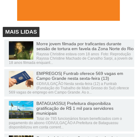
MAIS LIDAS
Morre jovem filmada por traficantes durante
sessão de tortura em favela da Zona Norte do Rio
Rayssa Christine estava com 18 anos Foto: Reprodução
Rayssa Christine Machado de Carvalho Sarpi, a jovem de
18 anos filmada enquant...
EMPREGOS| Funtrab oferece 569 vagas em
Campo Grande nesta sexta-feira (13)
©DIVULGAÇÃO Nesta sexta-feira (12) a Funtrab
(Fundação do Trabalho de Mato Grosso do Sul) oferece
569 vagas de emprego em Campo Grande. As o...
BATAGUASSU| Prefeitura disponibiliza
gratificação de R$ 1 mil para servidores
municipais
Total de 785 funcionários foram beneficiados com o
pagamento do abono ©DIVULGAÇÃO A Prefeitura de Bataguassu
disponibilizou em conta corrent...