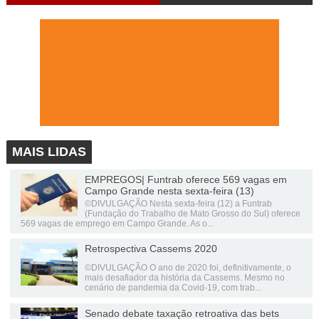
MAIS LIDAS
EMPREGOS| Funtrab oferece 569 vagas em
Campo Grande nesta sexta-feira (13)
©DIVULGAÇÃO Nesta sexta-feira (12) a Funtrab
(Fundação do Trabalho de Mato Grosso do Sul) oferece
569 vagas de emprego em Campo Grande. As o...
Retrospectiva Cassems 2020
©DIVULGAÇÃO O ano de 2020 foi, definitivamente, o
mais desafiador da história da Cassems. Mesmo no
cenário de pandemia da Covid-19, com trab...
Senado debate taxação retroativa das bets