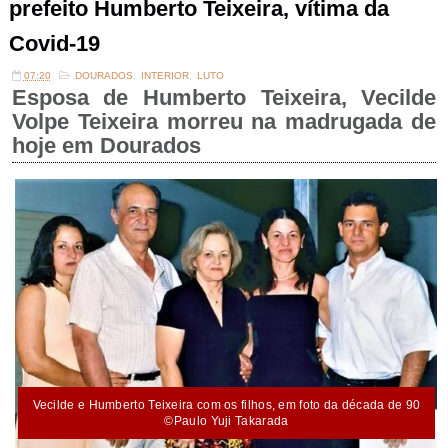
prefeito Humberto Teixeira, vítima da
Covid-19
07:20
DOURADOS
,
INTERIOR
,
LUTO
Esposa de Humberto Teixeira, Vecilde
Volpe Teixeira morreu na madrugada de
hoje em Dourados
Vecilde e Humberto Teixeira com os filhos, em foto da década de 90
©Paulo Yuji Takarada