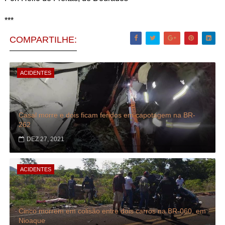
***
COMPARTILHE:
ACIDENTES
Casal morre e dois ficam feridos em capotagem na BR-
262
DEZ 27, 2021
ACIDENTES
Cinco morrem em colisão entre dois carros na BR-060, em
Nioaque