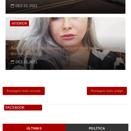
DEZ 23, 2021
INTERIOR
Sem aceitar fim de namoro, homem mata cabeleireira com
tiro na cabeça
DEZ 12, 2021
Postagem mais recente
Postagem mais antiga
FACEBOOK
ÚLTIMAS
POLÍTICA