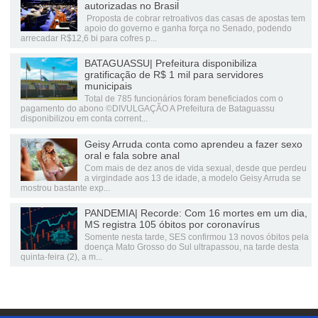
autorizadas no Brasil
Proposta de cobrar retroativos das casas de apostas tem
apoio do governo e ganha força no Senado, podendo
arrecadar R$12,6 bi para cofres p...
BATAGUASSU| Prefeitura disponibiliza
gratificação de R$ 1 mil para servidores
municipais
Total de 785 funcionários foram beneficiados com o
pagamento do abono ©DIVULGAÇÃO A Prefeitura de Bataguassu
disponibilizou em conta corrent...
Geisy Arruda conta como aprendeu a fazer sexo
oral e fala sobre anal
Com mais de dez anos de vida sexual, desde que perdeu
a virgindade aos 13 de idade, a modelo Geisy Arruda se
mostrou bastante exp...
PANDEMIA| Recorde: Com 16 mortes em um dia,
MS registra 105 óbitos por coronavírus
Somente nesta tarde, SES confirmou 13 novos óbitos pela
doença Mato Grosso do Sul ultrapassou, na tarde desta
quinta-feira (2), a m...