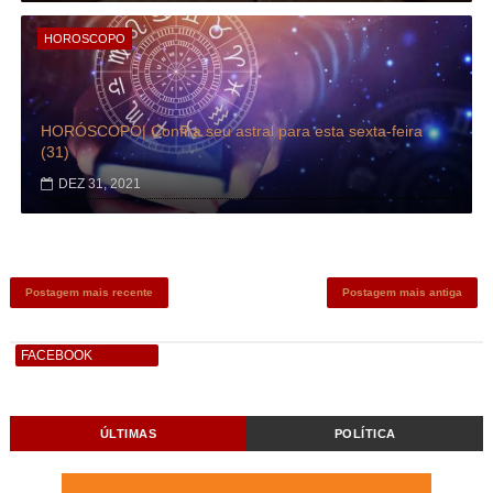
HOROSCOPO
HORÓSCOPO| Confira seu astral para esta sexta-feira
(31)
DEZ 31, 2021
Postagem mais recente
Postagem mais antiga
FACEBOOK
ÚLTIMAS
POLÍTICA