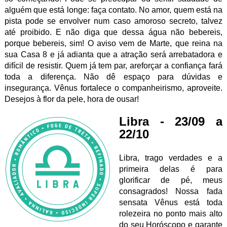
alguém que está longe: faça contato. No amor, quem está na
pista pode se envolver num caso amoroso secreto, talvez
até proibido. E não diga que dessa água não bebereis,
porque bebereis, sim! O aviso vem de Marte, que reina na
sua Casa 8 e já adianta que a atração será arrebatadora e
difícil de resistir. Quem já tem par, areforçar a confiança fará
toda a diferença. Não dê espaço para dúvidas e
insegurança. Vênus fortalece o companheirismo, aproveite.
Desejos à flor da pele, hora de ousar!
Libra - 23/09 a
22/10
Libra, trago verdades e a
primeira delas é para
glorificar de pé, meus
consagrados! Nossa fada
sensata Vênus está toda
rolezeira no ponto mais alto
do seu Horóscopo e garante