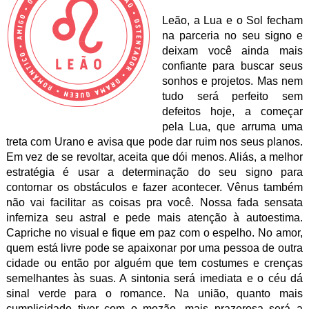
Leão, a Lua e o Sol fecham
na parceria no seu signo e
deixam você ainda mais
confiante para buscar seus
sonhos e projetos. Mas nem
tudo será perfeito sem
defeitos hoje, a começar
pela Lua, que arruma uma
treta com Urano e avisa que pode dar ruim nos seus planos.
Em vez de se revoltar, aceita que dói menos. Aliás, a melhor
estratégia é usar a determinação do seu signo para
contornar os obstáculos e fazer acontecer. Vênus também
não vai facilitar as coisas pra você. Nossa fada sensata
inferniza seu astral e pede mais atenção à autoestima.
Capriche no visual e fique em paz com o espelho. No amor,
quem está livre pode se apaixonar por uma pessoa de outra
cidade ou então por alguém que tem costumes e crenças
semelhantes às suas. A sintonia será imediata e o céu dá
sinal verde para o romance. Na união, quanto mais
cumplicidade tiver com o mozão, mais prazerosa será a