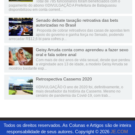
Total de 785 funcionários foram beneficiados com o
pagamento do abono ©DIVULGAÇÃO A Prefeitura de Bataguassu
disponibilizou em conta corrent...
Senado debate taxação retroativa das bets
autorizadas no Brasil
Proposta de cobrar retroativos das casas de apostas tem
apoio do governo e ganha força no Senado, podendo
arrecadar R$12,6 bi para cofres p...
Geisy Arruda conta como aprendeu a fazer sexo
oral e fala sobre anal
Com mais de dez anos de vida sexual, desde que perdeu
a virgindade aos 13 de idade, a modelo Geisy Arruda se
mostrou bastante exp...
Retrospectiva Cassems 2020
©DIVULGAÇÃO O ano de 2020 foi, definitivamente, o
mais desafiador da história da Cassems. Mesmo no
cenário de pandemia da Covid-19, com trab...
Todos os direitos reservados. As Colunas e Artigos são de inteira
responsabilidade de seus autores. Copyright ©
2026
JE.COM