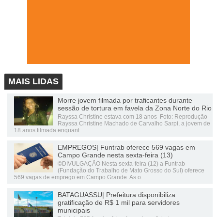
MAIS LIDAS
Morre jovem filmada por traficantes durante
sessão de tortura em favela da Zona Norte do Rio
Rayssa Christine estava com 18 anos Foto: Reprodução
Rayssa Christine Machado de Carvalho Sarpi, a jovem de
18 anos filmada enquant...
EMPREGOS| Funtrab oferece 569 vagas em
Campo Grande nesta sexta-feira (13)
©DIVULGAÇÃO Nesta sexta-feira (12) a Funtrab
(Fundação do Trabalho de Mato Grosso do Sul) oferece
569 vagas de emprego em Campo Grande. As o...
BATAGUASSU| Prefeitura disponibiliza
gratificação de R$ 1 mil para servidores
municipais