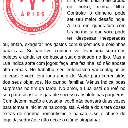
Eita, Áries, bota o escorpião
no bolso, minha filha!
Controlar o dinheiro pode
ser seu maior desafio hoje.
A Lua em quadratura com
Urano indica que você pode
ter despesas inesperadas
ou, então, exagerar nos gastos com supérfluos e coisinhas
para casa. Se não tiver cuidado, vai levar uma surra dos
boletos e ainda ter de buscar sua dignidade no lixo. Mas a
Lua indica sorte com jogos: faça uma fezinha, só não aposte
alto demais. No trabalho, seu entusiasmo vai contagiar os
colegas e você terá todo apoio de Marte para correr atrás
dos seus objetivos. No campo familiar, Vênus indica boas
surpresas no fim da tarde. No amor, a Lua está de rolê no
seu paraíso astral e garante sucesso absoluto nas paqueras.
Com determinação e ousadia, você não pensará duas vezes
para tomar a iniciativa na conquista. A vida a dois terá doses
extras de carinho, romantismo e paixão. Use e abuse do
jogo da sedução e não deixe o ciúme atrapalhar.