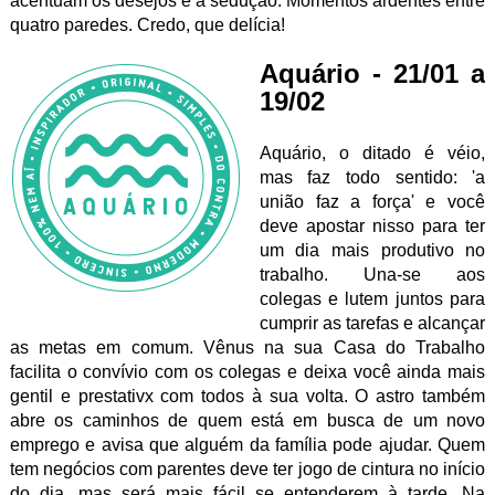
acentuam os desejos e a sedução. Momentos ardentes entre
quatro paredes. Credo, que delícia!
Aquário - 21/01 a
19/02
Aquário, o ditado é véio,
mas faz todo sentido: 'a
união faz a força' e você
deve apostar nisso para ter
um dia mais produtivo no
trabalho. Una-se aos
colegas e lutem juntos para
cumprir as tarefas e alcançar
as metas em comum. Vênus na sua Casa do Trabalho
facilita o convívio com os colegas e deixa você ainda mais
gentil e prestativx com todos à sua volta. O astro também
abre os caminhos de quem está em busca de um novo
emprego e avisa que alguém da família pode ajudar. Quem
tem negócios com parentes deve ter jogo de cintura no início
do dia, mas será mais fácil se entenderem à tarde. Na