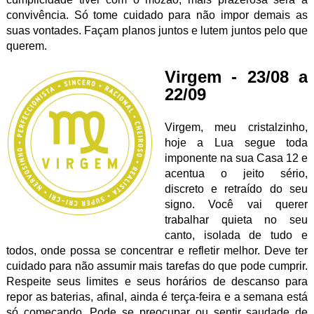
convivência. Só tome cuidado para não impor demais as
suas vontades. Façam planos juntos e lutem juntos pelo que
querem.
Virgem - 23/08 a
22/09
Virgem, meu cristalzinho,
hoje a Lua segue toda
imponente na sua Casa 12 e
acentua o jeito sério,
discreto e retraído do seu
signo. Você vai querer
trabalhar quieta no seu
canto, isolada de tudo e
todos, onde possa se concentrar e refletir melhor. Deve ter
cuidado para não assumir mais tarefas do que pode cumprir.
Respeite seus limites e seus horários de descanso para
repor as baterias, afinal, ainda é terça-feira e a semana está
só começando. Pode se preocupar ou sentir saudade de