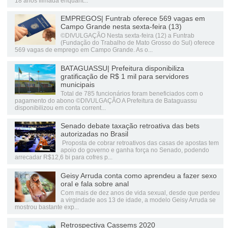
18 anos filmada enquant...
EMPREGOS| Funtrab oferece 569 vagas em
Campo Grande nesta sexta-feira (13)
©DIVULGAÇÃO Nesta sexta-feira (12) a Funtrab
(Fundação do Trabalho de Mato Grosso do Sul) oferece
569 vagas de emprego em Campo Grande. As o...
BATAGUASSU| Prefeitura disponibiliza
gratificação de R$ 1 mil para servidores
municipais
Total de 785 funcionários foram beneficiados com o
pagamento do abono ©DIVULGAÇÃO A Prefeitura de Bataguassu
disponibilizou em conta corrent...
Senado debate taxação retroativa das bets
autorizadas no Brasil
Proposta de cobrar retroativos das casas de apostas tem
apoio do governo e ganha força no Senado, podendo
arrecadar R$12,6 bi para cofres p...
Geisy Arruda conta como aprendeu a fazer sexo
oral e fala sobre anal
Com mais de dez anos de vida sexual, desde que perdeu
a virgindade aos 13 de idade, a modelo Geisy Arruda se
mostrou bastante exp...
Retrospectiva Cassems 2020