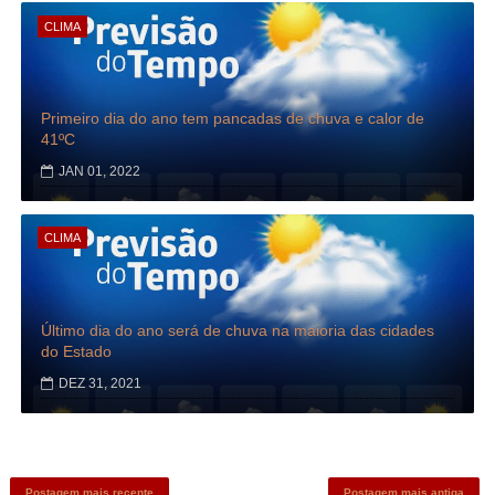
CLIMA
Primeiro dia do ano tem pancadas de chuva e calor de
41ºC
JAN 01, 2022
CLIMA
Último dia do ano será de chuva na maioria das cidades
do Estado
DEZ 31, 2021
Postagem mais recente
Postagem mais antiga