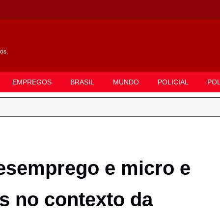
gos,
EMPREGOS
BRASIL
MUNDO
POLICIAL
POL
esemprego e micro e
 no contexto da