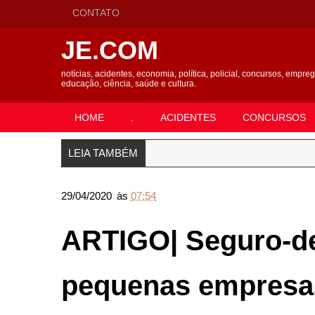
CONTATO
JE.COM
notícias, acidentes, economia, política, policial, concursos, empre
educação, ciência, saúde e cultura.
HOME
.
ACIDENTES
CONCURSOS
LEIA TAMBÉM
29/04/2020
às
07:54
ARTIGO| Seguro-d
pequenas empresas