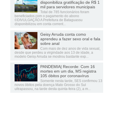
disponibiliza gratificação de R$ 1
mil para servidores municipais
Total de 785 funcionários foram
beneficiados com o pagamento do abono
©DIVULGAÇÃO A Prefeitura de Bataguassu
disponibilizou em conta corrent...
Geisy Arruda conta como
aprendeu a fazer sexo oral e fala
sobre anal
Com mais de dez anos de vida sexual,
desde que perdeu a virgindade aos 13 de idade, a
modelo Geisy Arruda se mostrou bastante exp...
PANDEMIA| Recorde: Com 16
mortes em um dia, MS registra
105 óbitos por coronavírus
Somente nesta tarde, SES confirmou 13
novos óbitos pela doença Mato Grosso do Sul
ultrapassou, na tarde desta quinta-feira (2), a m...