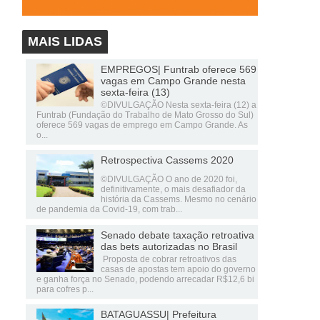
MAIS LIDAS
EMPREGOS| Funtrab oferece 569
vagas em Campo Grande nesta
sexta-feira (13)
©DIVULGAÇÃO Nesta sexta-feira (12) a
Funtrab (Fundação do Trabalho de Mato Grosso do Sul)
oferece 569 vagas de emprego em Campo Grande. As
o...
Retrospectiva Cassems 2020
©DIVULGAÇÃO O ano de 2020 foi,
definitivamente, o mais desafiador da
história da Cassems. Mesmo no cenário
de pandemia da Covid-19, com trab...
Senado debate taxação retroativa
das bets autorizadas no Brasil
Proposta de cobrar retroativos das
casas de apostas tem apoio do governo
e ganha força no Senado, podendo arrecadar R$12,6 bi
para cofres p...
BATAGUASSU| Prefeitura