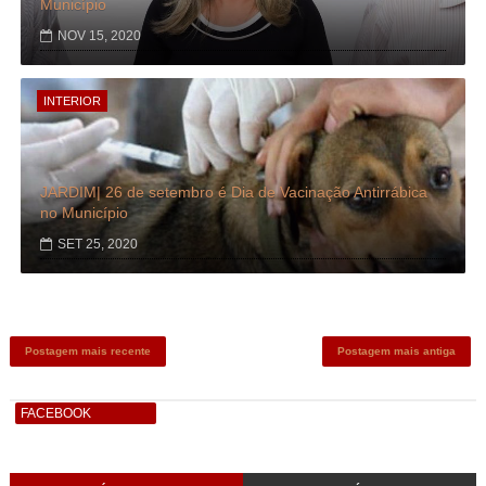
Município
NOV 15, 2020
INTERIOR
JARDIM| 26 de setembro é Dia de Vacinação Antirrábica
no Município
SET 25, 2020
Postagem mais recente
Postagem mais antiga
FACEBOOK