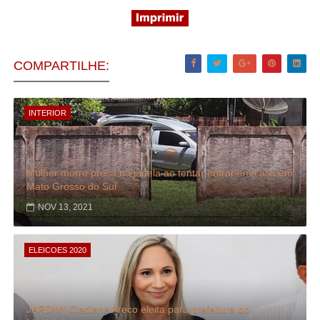
COMPARTILHE:
INTERIOR
Mulher morre presa na janela ao tentar entrar em casa em
Mato Grosso do Sul
NOV 13, 2021
ELEICOES 2020
JARDIM| Clediane Areco eleita para prefeitura do