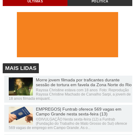
ÚLTIMAS
POLÍTICA
MAIS LIDAS
Morre jovem filmada por traficantes durante
sessão de tortura em favela da Zona Norte do Rio
Rayssa Christine estava com 18 anos Foto: Reprodução
Rayssa Christine Machado de Carvalho Sarpi, a jovem de
18 anos filmada enquant...
EMPREGOS| Funtrab oferece 569 vagas em
Campo Grande nesta sexta-feira (13)
©DIVULGAÇÃO Nesta sexta-feira (12) a Funtrab
(Fundação do Trabalho de Mato Grosso do Sul) oferece
569 vagas de emprego em Campo Grande. As o...