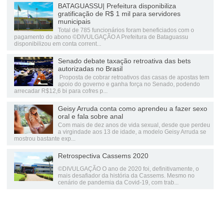
BATAGUASSU| Prefeitura disponibiliza
gratificação de R$ 1 mil para servidores
municipais
Total de 785 funcionários foram beneficiados com o
pagamento do abono ©DIVULGAÇÃO A Prefeitura de Bataguassu
disponibilizou em conta corrent...
Senado debate taxação retroativa das bets
autorizadas no Brasil
Proposta de cobrar retroativos das casas de apostas tem
apoio do governo e ganha força no Senado, podendo
arrecadar R$12,6 bi para cofres p...
Geisy Arruda conta como aprendeu a fazer sexo
oral e fala sobre anal
Com mais de dez anos de vida sexual, desde que perdeu
a virgindade aos 13 de idade, a modelo Geisy Arruda se
mostrou bastante exp...
Retrospectiva Cassems 2020
©DIVULGAÇÃO O ano de 2020 foi, definitivamente, o
mais desafiador da história da Cassems. Mesmo no
cenário de pandemia da Covid-19, com trab...