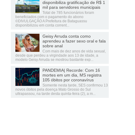
disponibiliza gratificação de R$ 1
mil para servidores municipais
Total de 785 funcionários foram
beneficiados com o pagamento do abono
©DIVULGAÇÃO A Prefeitura de Bataguassu
disponibilizou em conta corrent...
Geisy Arruda conta como
aprendeu a fazer sexo oral e fala
sobre anal
Com mais de dez anos de vida sexual,
desde que perdeu a virgindade aos 13 de idade, a
modelo Geisy Arruda se mostrou bastante exp...
PANDEMIA| Recorde: Com 16
mortes em um dia, MS registra
105 óbitos por coronavírus
Somente nesta tarde, SES confirmou 13
novos óbitos pela doença Mato Grosso do Sul
ultrapassou, na tarde desta quinta-feira (2), a m...