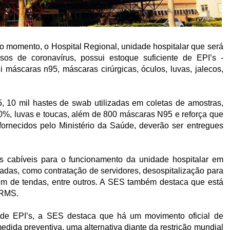
o momento, o Hospital Regional, unidade hospitalar que será
sos de coronavírus, possui estoque suficiente de EPI’s -
 máscaras n95, máscaras cirúrgicas, óculos, luvas, jalecos,
 10 mil hastes de swab utilizadas em coletas de amostras,
l 70%, luvas e toucas, além de 800 máscaras N95 e reforça que
 fornecidos pelo Ministério da Saúde, deverão ser entregues
 cabíveis para o funcionamento da unidade hospitalar em
das, como contratação de servidores, desospitalização para
m de tendas, entre outros. A SES também destaca que está
HRMS.
de EPI’s, a SES destaca que há um movimento oficial de
ida preventiva, uma alternativa diante da restrição mundial