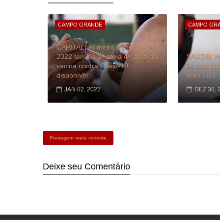
CAMPO GRANDE
CAMPO GR
CAPITAL| Primeiro domingo de
2022 tem da 1ª até a 4ª dose da
SAÚDE| Va
vacina contra Covid-19
19 começa 
disponível
feira (30)
JAN 02, 2022
DEZ 30, 
Postagem mais recente
Deixe seu
Comentário