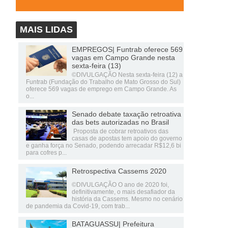
MAIS LIDAS
EMPREGOS| Funtrab oferece 569
vagas em Campo Grande nesta
sexta-feira (13)
©DIVULGAÇÃO Nesta sexta-feira (12) a
Funtrab (Fundação do Trabalho de Mato Grosso do Sul)
oferece 569 vagas de emprego em Campo Grande. As
o...
Senado debate taxação retroativa
das bets autorizadas no Brasil
Proposta de cobrar retroativos das
casas de apostas tem apoio do governo
e ganha força no Senado, podendo arrecadar R$12,6 bi
para cofres p...
Retrospectiva Cassems 2020
©DIVULGAÇÃO O ano de 2020 foi,
definitivamente, o mais desafiador da
história da Cassems. Mesmo no cenário
de pandemia da Covid-19, com trab...
BATAGUASSU| Prefeitura