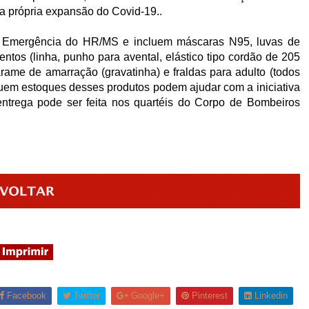
a própria expansão do Covid-19..
de Emergência do HR/MS e incluem máscaras N95, luvas de
entos (linha, punho para avental, elástico tipo cordão de 205
arame de amarração (gravatinha) e fraldas para adulto (todos
em estoques desses produtos podem ajudar com a iniciativa
entrega pode ser feita nos quartéis do Corpo de Bombeiros
Facebook
Twitter
Google+
Pinterest
Linkedin