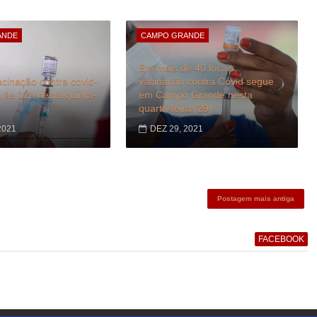
ANDE
CAMPO GRANDE
Em mais de 40 locais,
cinação contra covid-
vacinação contra Covid segue
às 12h nesta quinta-
em Campo Grande nesta
quarta-feira (29)
2021
DEZ 29, 2021
Postagem mais antiga
FACEBOOK