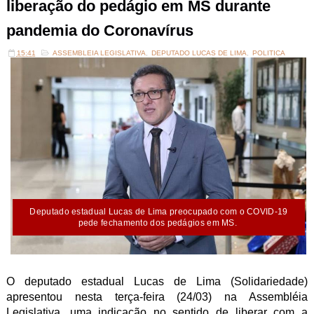
liberação do pedágio em MS durante
pandemia do Coronavírus
15:41
ASSEMBLEIA LEGISLATIVA
,
DEPUTADO LUCAS DE LIMA
,
POLITICA
Deputado estadual Lucas de Lima preocupado com o COVID-19
pede fechamento dos pedágios em MS.
O deputado estadual Lucas de Lima (Solidariedade)
apresentou nesta terça-feira (24/03) na Assembléia
Legislativa, uma indicação no sentido de liberar com a