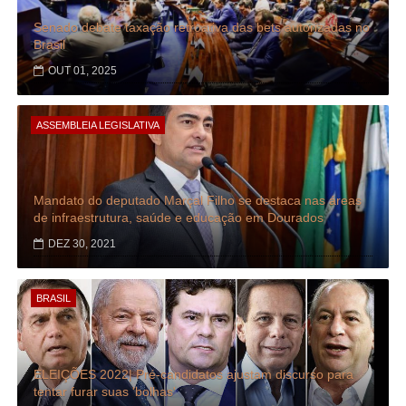
Senado debate taxação retroativa das bets autorizadas no
Brasil
OUT 01, 2025
ASSEMBLEIA LEGISLATIVA
Mandato do deputado Marçal Filho se destaca nas áreas
de infraestrutura, saúde e educação em Dourados
DEZ 30, 2021
BRASIL
ELEIÇÕES 2022| Pré-candidatos ajustam discurso para
tentar furar suas 'bolhas'