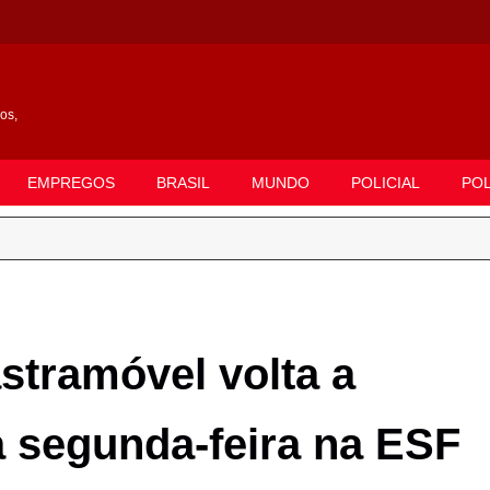
gos,
EMPREGOS
BRASIL
MUNDO
POLICIAL
POL
tramóvel volta a
 segunda-feira na ESF