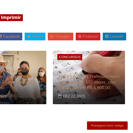
Facebook
Twitter
Google+
Pinterest
Linkedin
CONCURSOS
AS| Guerreiro
em de serviço para
TRÊS LAGOAS| Prefeitura lança
 10 escolas e CEIs
concurso com 597 vagas, com
io
salários de até R$ 6.900,00
2021
DEZ 22, 2021
Postagem mais antiga