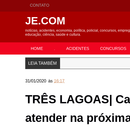
CONTATO
JE.COM
notícias, acidentes, economia, política, policial, concursos, empre
educação, ciência, saúde e cultura.
HOME
.
ACIDENTES
CONCURSOS
LEIA TAMBÉM
31/01/2020
às
16:17
TRÊS LAGOAS| Cas
atender na próxima