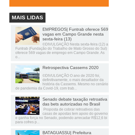
MAIS LIDAS
EMPREGOS| Funtrab oferece 569
vagas em Campo Grande nesta
sexta-feira (13)
©DIVULGAÇÃO Nesta sexta-feira (12) a
Funtrab (Fundação do Trabalho de Mato Grosso do Sul)
oferece 569 vagas de emprego em Campo Grande. As
o...
Retrospectiva Cassems 2020
©DIVULGAÇÃO O ano de 2020 foi,
definitivamente, o mais desafiador da
história da Cassems. Mesmo no cenário
de pandemia da Covid-19, com trab...
Senado debate taxação retroativa
das bets autorizadas no Brasil
Proposta de cobrar retroativos das
casas de apostas tem apoio do governo
e ganha força no Senado, podendo arrecadar R$12,6 bi
para cofres p...
BATAGUASSU| Prefeitura