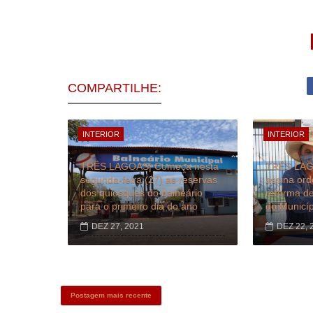
COMPARTILHE:
INTERIOR
INTERIOR
TRÊS LAGOAS| Começa nesta
TRÊS LAGO
segunda-feira (27) as reservas
assina ord
dos quiosques do balneário
reforma de
para o primeiro dia do ano
do Municíp
DEZ 27, 2021
DEZ 22, 
Postagem mais recente