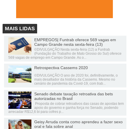
MAIS LIDAS
EMPREGOS| Funtrab oferece 569 vagas em
Campo Grande nesta sexta-feira (13)
©DIVULGAÇÃO Nesta sexta-feira (12) a Funtrab
(Fundação do Trabalho de Mato Grosso do Sul) oferece
569 vagas de emprego em Campo Grande. As o...
Retrospectiva Cassems 2020
©DIVULGAÇÃO O ano de 2020 foi, definitivamente, o
mais desafiador da história da Cassems. Mesmo no
cenário de pandemia da Covid-19, com trab...
Senado debate taxação retroativa das bets
autorizadas no Brasil
Proposta de cobrar retroativos das casas de apostas tem
apoio do governo e ganha força no Senado, podendo
arrecadar R$12,6 bi para cofres p...
Geisy Arruda conta como aprendeu a fazer sexo
oral e fala sobre anal