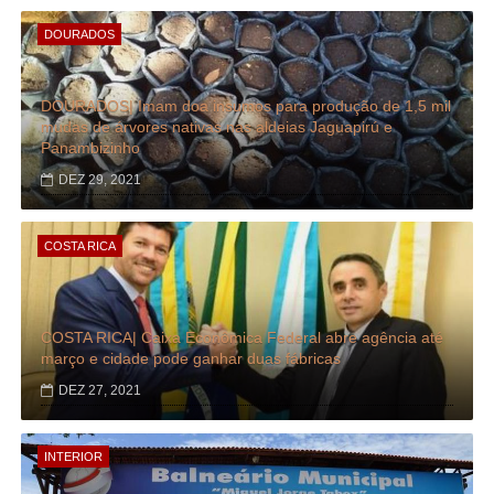
DOURADOS
DOURADOS| Imam doa insumos para produção de 1,5 mil
mudas de árvores nativas nas aldeias Jaguapirú e
Panambizinho
DEZ 29, 2021
COSTA RICA
COSTA RICA| Caixa Econômica Federal abre agência até
março e cidade pode ganhar duas fábricas
DEZ 27, 2021
INTERIOR