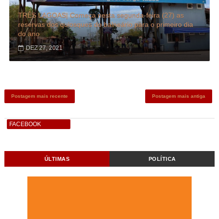
TRÊS LAGOAS| Começa nesta segunda-feira (27) as
reservas dos quiosques do balneário para o primeiro dia
do ano
DEZ 27, 2021
Postagem mais recente
Postagem mais antiga
FACEBOOK
ÚLTIMAS
POLÍTICA