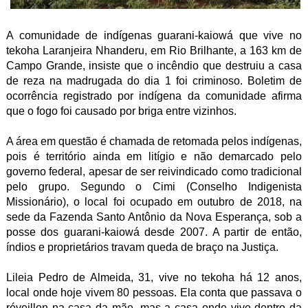
A comunidade de indígenas guarani-kaiowá que vive no
tekoha Laranjeira Nhanderu, em Rio Brilhante, a 163 km de
Campo Grande, insiste que o incêndio que destruiu a casa
de reza na madrugada do dia 1 foi criminoso. Boletim de
ocorrência registrado por indígena da comunidade afirma
que o fogo foi causado por briga entre vizinhos.
A área em questão é chamada de retomada pelos indígenas,
pois é território ainda em litígio e não demarcado pelo
governo federal, apesar de ser reivindicado como tradicional
pelo grupo. Segundo o Cimi (Conselho Indigenista
Missionário), o local foi ocupado em outubro de 2018, na
sede da Fazenda Santo Antônio da Nova Esperança, sob a
posse dos guarani-kaiowá desde 2007. A partir de então,
índios e proprietários travam queda de braço na Justiça.
Lileia Pedro de Almeida, 31, vive no tekoha há 12 anos,
local onde hoje vivem 80 pessoas. Ela conta que passava o
réveillon na casa da mãe, mas a casa onde vive dentro da