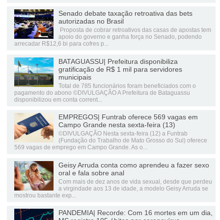
Senado debate taxação retroativa das bets
autorizadas no Brasil
Proposta de cobrar retroativos das casas de apostas tem
apoio do governo e ganha força no Senado, podendo
arrecadar R$12,6 bi para cofres p...
BATAGUASSU| Prefeitura disponibiliza
gratificação de R$ 1 mil para servidores
municipais
Total de 785 funcionários foram beneficiados com o
pagamento do abono ©DIVULGAÇÃO A Prefeitura de Bataguassu
disponibilizou em conta corrent...
EMPREGOS| Funtrab oferece 569 vagas em
Campo Grande nesta sexta-feira (13)
©DIVULGAÇÃO Nesta sexta-feira (12) a Funtrab
(Fundação do Trabalho de Mato Grosso do Sul) oferece
569 vagas de emprego em Campo Grande. As o...
Geisy Arruda conta como aprendeu a fazer sexo
oral e fala sobre anal
Com mais de dez anos de vida sexual, desde que perdeu
a virgindade aos 13 de idade, a modelo Geisy Arruda se
mostrou bastante exp...
PANDEMIA| Recorde: Com 16 mortes em um dia,