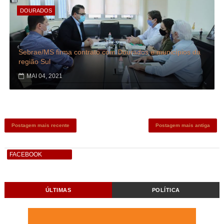
DOURADOS
Sebrae/MS firma contrato com Dourados e municípios da
região Sul
MAI 04, 2021
Postagem mais recente
Postagem mais antiga
FACEBOOK
ÚLTIMAS
POLÍTICA