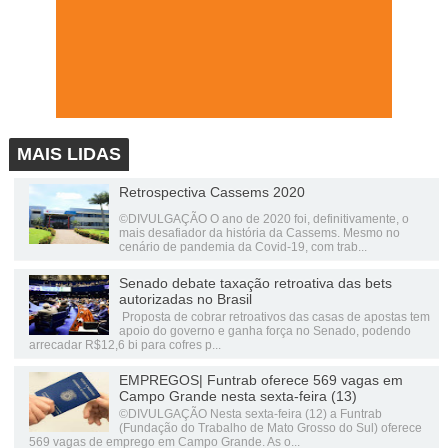
MAIS LIDAS
Retrospectiva Cassems 2020
©DIVULGAÇÃO O ano de 2020 foi, definitivamente, o
mais desafiador da história da Cassems. Mesmo no
cenário de pandemia da Covid-19, com trab...
Senado debate taxação retroativa das bets
autorizadas no Brasil
Proposta de cobrar retroativos das casas de apostas tem
apoio do governo e ganha força no Senado, podendo
arrecadar R$12,6 bi para cofres p...
EMPREGOS| Funtrab oferece 569 vagas em
Campo Grande nesta sexta-feira (13)
©DIVULGAÇÃO Nesta sexta-feira (12) a Funtrab
(Fundação do Trabalho de Mato Grosso do Sul) oferece
569 vagas de emprego em Campo Grande. As o...