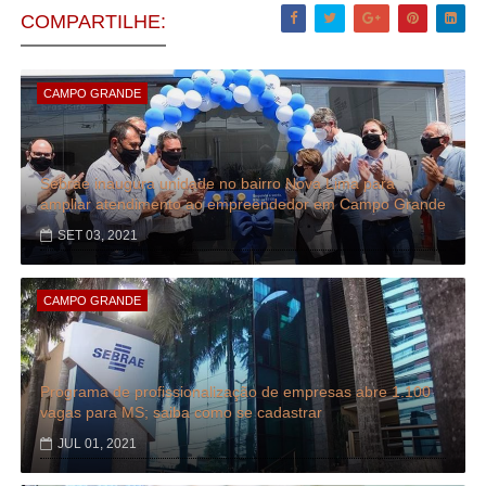
COMPARTILHE:
CAMPO GRANDE
Sebrae inaugura unidade no bairro Nova Lima para
ampliar atendimento ao empreendedor em Campo Grande
SET 03, 2021
CAMPO GRANDE
Programa de profissionalização de empresas abre 1.100
vagas para MS; saiba como se cadastrar
JUL 01, 2021