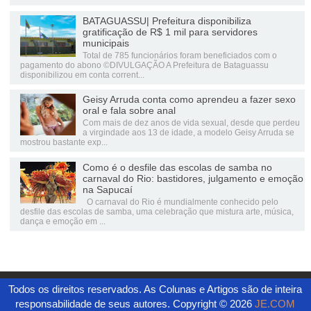
BATAGUASSU| Prefeitura disponibiliza
gratificação de R$ 1 mil para servidores
municipais
Total de 785 funcionários foram beneficiados com o
pagamento do abono ©DIVULGAÇÃO A Prefeitura de Bataguassu
disponibilizou em conta corrent...
Geisy Arruda conta como aprendeu a fazer sexo
oral e fala sobre anal
Com mais de dez anos de vida sexual, desde que perdeu
a virgindade aos 13 de idade, a modelo Geisy Arruda se
mostrou bastante exp...
Como é o desfile das escolas de samba no
carnaval do Rio: bastidores, julgamento e emoção
na Sapucaí
O carnaval do Rio é mundialmente conhecido pelo
desfile das escolas de samba, uma celebração que mistura arte, música,
dança e emoção em ...
Todos os direitos reservados. As Colunas e Artigos são de inteira
responsabilidade de seus autores. Copyright ©
2026
JE.COM