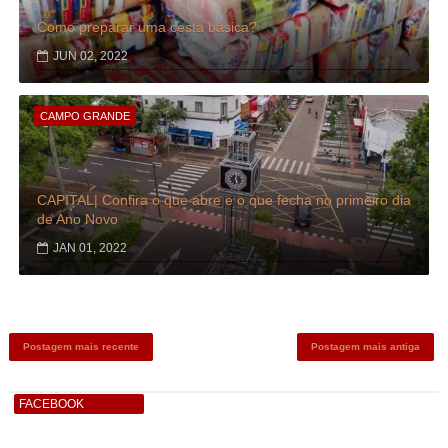
Como preparar uma cesta básica?
JUN 02, 2022
CAMPO GRANDE
CAPITAL| Confira o que abre e o que fecha no primeiro dia
de Ano Novo
JAN 01, 2022
Postagem mais recente
Postagem mais antiga
FACEBOOK