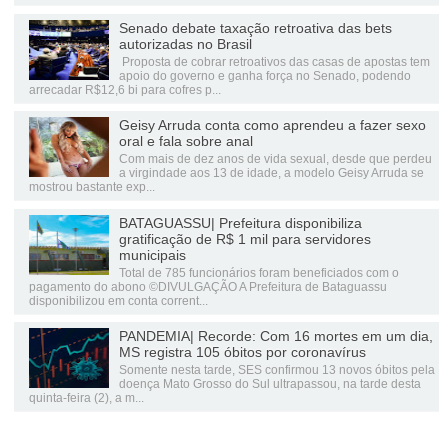
Senado debate taxação retroativa das bets
autorizadas no Brasil
Proposta de cobrar retroativos das casas de apostas tem
apoio do governo e ganha força no Senado, podendo
arrecadar R$12,6 bi para cofres p...
Geisy Arruda conta como aprendeu a fazer sexo
oral e fala sobre anal
Com mais de dez anos de vida sexual, desde que perdeu
a virgindade aos 13 de idade, a modelo Geisy Arruda se
mostrou bastante exp...
BATAGUASSU| Prefeitura disponibiliza
gratificação de R$ 1 mil para servidores
municipais
Total de 785 funcionários foram beneficiados com o
pagamento do abono ©DIVULGAÇÃO A Prefeitura de Bataguassu
disponibilizou em conta corrent...
PANDEMIA| Recorde: Com 16 mortes em um dia,
MS registra 105 óbitos por coronavírus
Somente nesta tarde, SES confirmou 13 novos óbitos pela
doença Mato Grosso do Sul ultrapassou, na tarde desta
quinta-feira (2), a m...