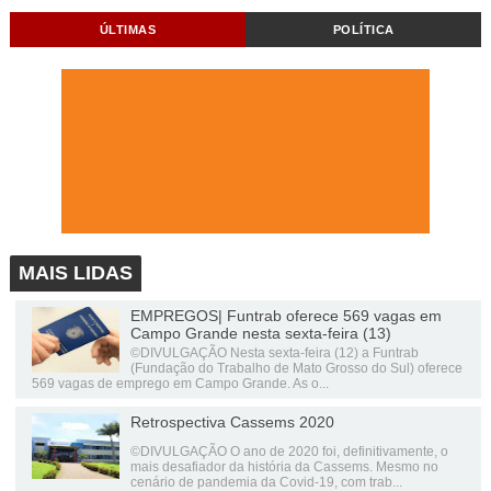
ÚLTIMAS
POLÍTICA
MAIS LIDAS
EMPREGOS| Funtrab oferece 569 vagas em
Campo Grande nesta sexta-feira (13)
©DIVULGAÇÃO Nesta sexta-feira (12) a Funtrab
(Fundação do Trabalho de Mato Grosso do Sul) oferece
569 vagas de emprego em Campo Grande. As o...
Retrospectiva Cassems 2020
©DIVULGAÇÃO O ano de 2020 foi, definitivamente, o
mais desafiador da história da Cassems. Mesmo no
cenário de pandemia da Covid-19, com trab...