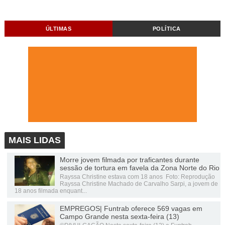
ÚLTIMAS
POLÍTICA
MAIS LIDAS
Morre jovem filmada por traficantes durante
sessão de tortura em favela da Zona Norte do Rio
Rayssa Christine estava com 18 anos Foto: Reprodução
Rayssa Christine Machado de Carvalho Sarpi, a jovem de
18 anos filmada enquant...
EMPREGOS| Funtrab oferece 569 vagas em
Campo Grande nesta sexta-feira (13)