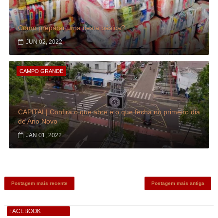
Como preparar uma cesta básica?
JUN 02, 2022
CAMPO GRANDE
CAPITAL| Confira o que abre e o que fecha no primeiro dia
de Ano Novo
JAN 01, 2022
Postagem mais recente
Postagem mais antiga
FACEBOOK