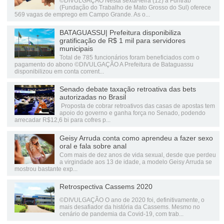
©DIVULGAÇÃO Nesta sexta-feira (12) a Funtrab
(Fundação do Trabalho de Mato Grosso do Sul) oferece
569 vagas de emprego em Campo Grande. As o...
BATAGUASSU| Prefeitura disponibiliza
gratificação de R$ 1 mil para servidores
municipais
Total de 785 funcionários foram beneficiados com o
pagamento do abono ©DIVULGAÇÃO A Prefeitura de Bataguassu
disponibilizou em conta corrent...
Senado debate taxação retroativa das bets
autorizadas no Brasil
Proposta de cobrar retroativos das casas de apostas tem
apoio do governo e ganha força no Senado, podendo
arrecadar R$12,6 bi para cofres p...
Geisy Arruda conta como aprendeu a fazer sexo
oral e fala sobre anal
Com mais de dez anos de vida sexual, desde que perdeu
a virgindade aos 13 de idade, a modelo Geisy Arruda se
mostrou bastante exp...
Retrospectiva Cassems 2020
©DIVULGAÇÃO O ano de 2020 foi, definitivamente, o
mais desafiador da história da Cassems. Mesmo no
cenário de pandemia da Covid-19, com trab...