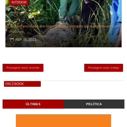
INTERIOR
Corpo enrolado em tapete é encontrado às margens de
rodovia
ABR 05, 2021
Postagem mais recente
Postagem mais antiga
FACEBOOK
ÚLTIMAS
POLÍTICA