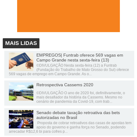
MAIS LIDAS
EMPREGOS| Funtrab oferece 569 vagas em
Campo Grande nesta sexta-feira (13)
©DIVULGAÇÃO Nesta sexta-feira (12) a Funtrab
(Fundação do Trabalho de Mato Grosso do Sul) oferece
569 vagas de emprego em Campo Grande. As o...
Retrospectiva Cassems 2020
©DIVULGAÇÃO O ano de 2020 foi, definitivamente, o
mais desafiador da história da Cassems. Mesmo no
cenário de pandemia da Covid-19, com trab...
Senado debate taxação retroativa das bets
autorizadas no Brasil
Proposta de cobrar retroativos das casas de apostas tem
apoio do governo e ganha força no Senado, podendo
arrecadar R$12,6 bi para cofres p...