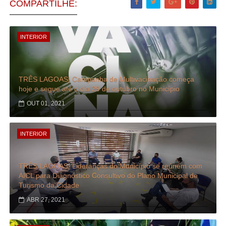
COMPARTILHE:
INTERIOR
TRÊS LAGOAS| Campanha de Multivacinação começa
hoje e segue até o dia 29 de outubro no Município
OUT 01, 2021
INTERIOR
TRÊS LAGOAS| Lideranças do Município se reúnem com
AICL para Diagnóstico Consultivo do Plano Municipal de
Turismo da Cidade
ABR 27, 2021