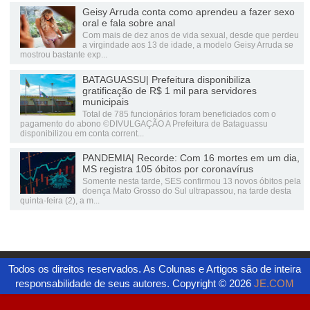
Geisy Arruda conta como aprendeu a fazer sexo
oral e fala sobre anal
Com mais de dez anos de vida sexual, desde que perdeu
a virgindade aos 13 de idade, a modelo Geisy Arruda se
mostrou bastante exp...
BATAGUASSU| Prefeitura disponibiliza
gratificação de R$ 1 mil para servidores
municipais
Total de 785 funcionários foram beneficiados com o
pagamento do abono ©DIVULGAÇÃO A Prefeitura de Bataguassu
disponibilizou em conta corrent...
PANDEMIA| Recorde: Com 16 mortes em um dia,
MS registra 105 óbitos por coronavírus
Somente nesta tarde, SES confirmou 13 novos óbitos pela
doença Mato Grosso do Sul ultrapassou, na tarde desta
quinta-feira (2), a m...
Todos os direitos reservados. As Colunas e Artigos são de inteira
responsabilidade de seus autores. Copyright ©
2026
JE.COM