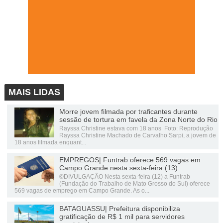
MAIS LIDAS
Morre jovem filmada por traficantes durante
sessão de tortura em favela da Zona Norte do Rio
Rayssa Christine estava com 18 anos Foto: Reprodução
Rayssa Christine Machado de Carvalho Sarpi, a jovem de
18 anos filmada enquant...
EMPREGOS| Funtrab oferece 569 vagas em
Campo Grande nesta sexta-feira (13)
©DIVULGAÇÃO Nesta sexta-feira (12) a Funtrab
(Fundação do Trabalho de Mato Grosso do Sul) oferece
569 vagas de emprego em Campo Grande. As o...
BATAGUASSU| Prefeitura disponibiliza
gratificação de R$ 1 mil para servidores