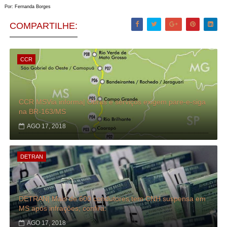
Por: Fernanda Borges
COMPARTILHE:
CCR
CCR MSVia informa| Obras e serviços exigem pare-e-siga
na BR-163/MS
AGO 17, 2018
DETRAN
DETRAN| Mais de 600 condutores tem CNH suspensa em
MS após infrações; confira:
AGO 17, 2018