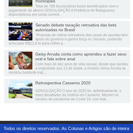
municipais
Total de 785 funcionários foram beneficiados com o
pagamento do abono ©DIVULGAÇÃO A Prefeitura de Bataguassu
disponibilizou em conta corrent...
Senado debate taxação retroativa das bets
autorizadas no Brasil
Proposta de cobrar retroativos das casas de apostas tem
apoio do governo e ganha força no Senado, podendo
arrecadar R$12,6 bi para cofres p...
Geisy Arruda conta como aprendeu a fazer sexo
oral e fala sobre anal
Com mais de dez anos de vida sexual, desde que perdeu
a virgindade aos 13 de idade, a modelo Geisy Arruda se
mostrou bastante exp...
Retrospectiva Cassems 2020
©DIVULGAÇÃO O ano de 2020 foi, definitivamente, o
mais desafiador da história da Cassems. Mesmo no
cenário de pandemia da Covid-19, com trab...
Todos os direitos reservados. As Colunas e Artigos são de inteira