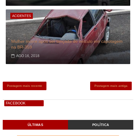
ACIDENTES
Mulher morre após ser lançada de veículo em capotagem
na BR-359
AGO 16, 2018
Postagem mais recente
Postagem mais antiga
FACEBOOK
ÚLTIMAS
POLÍTICA