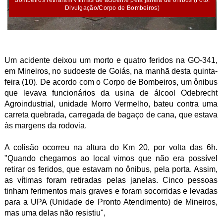
Bombeiros retiraram vítimas de acidente pela janela de ônibus (Foto:
Divulgação/Corpo de Bombeiros)
Um acidente deixou um morto e quatro feridos na GO-341,
em Mineiros, no sudoeste de Goiás, na manhã desta quinta-
feira (10). De acordo com o Corpo de Bombeiros, um ônibus
que levava funcionários da usina de álcool Odebrecht
Agroindustrial, unidade Morro Vermelho, bateu contra uma
carreta quebrada, carregada de bagaço de cana, que estava
às margens da rodovia.
A colisão ocorreu na altura do Km 20, por volta das 6h.
"Quando chegamos ao local vimos que não era possível
retirar os feridos, que estavam no ônibus, pela porta. Assim,
as vítimas foram retiradas pelas janelas. Cinco pessoas
tinham ferimentos mais graves e foram socorridas e levadas
para a UPA (Unidade de Pronto Atendimento) de Mineiros,
mas uma delas não resistiu",