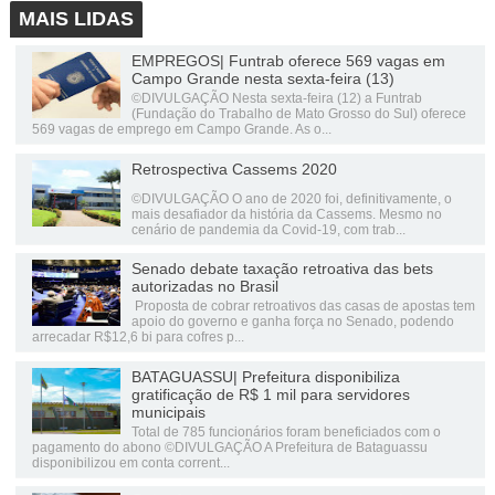
MAIS LIDAS
EMPREGOS| Funtrab oferece 569 vagas em
Campo Grande nesta sexta-feira (13)
©DIVULGAÇÃO Nesta sexta-feira (12) a Funtrab
(Fundação do Trabalho de Mato Grosso do Sul) oferece
569 vagas de emprego em Campo Grande. As o...
Retrospectiva Cassems 2020
©DIVULGAÇÃO O ano de 2020 foi, definitivamente, o
mais desafiador da história da Cassems. Mesmo no
cenário de pandemia da Covid-19, com trab...
Senado debate taxação retroativa das bets
autorizadas no Brasil
Proposta de cobrar retroativos das casas de apostas tem
apoio do governo e ganha força no Senado, podendo
arrecadar R$12,6 bi para cofres p...
BATAGUASSU| Prefeitura disponibiliza
gratificação de R$ 1 mil para servidores
municipais
Total de 785 funcionários foram beneficiados com o
pagamento do abono ©DIVULGAÇÃO A Prefeitura de Bataguassu
disponibilizou em conta corrent...