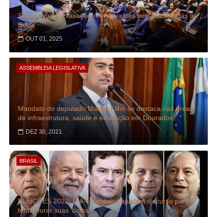
Senado debate taxação retroativa das bets autorizadas no
Brasil
OUT 01, 2025
ASSEMBLEIA LEGISLATIVA
Mandato do deputado Marçal Filho se destaca nas áreas
de infraestrutura, saúde e educação em Dourados
DEZ 30, 2021
BRASIL
ELEIÇÕES 2022| Pré-candidatos ajustam discurso para
tentar furar suas 'bolhas'