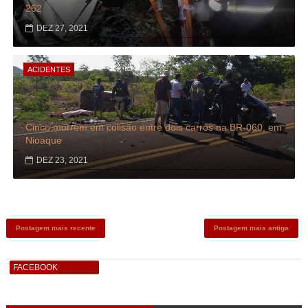
262
DEZ 27, 2021
ACIDENTES
Cinco morrem em colisão entre dois carros na BR-060, em
Nioaque
DEZ 23, 2021
Postagem mais recente
Postagem mais antiga
FACEBOOK