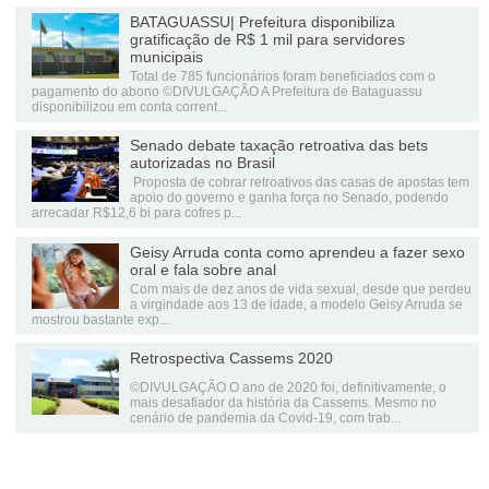
BATAGUASSU| Prefeitura disponibiliza
gratificação de R$ 1 mil para servidores
municipais
Total de 785 funcionários foram beneficiados com o
pagamento do abono ©DIVULGAÇÃO A Prefeitura de Bataguassu
disponibilizou em conta corrent...
Senado debate taxação retroativa das bets
autorizadas no Brasil
Proposta de cobrar retroativos das casas de apostas tem
apoio do governo e ganha força no Senado, podendo
arrecadar R$12,6 bi para cofres p...
Geisy Arruda conta como aprendeu a fazer sexo
oral e fala sobre anal
Com mais de dez anos de vida sexual, desde que perdeu
a virgindade aos 13 de idade, a modelo Geisy Arruda se
mostrou bastante exp...
Retrospectiva Cassems 2020
©DIVULGAÇÃO O ano de 2020 foi, definitivamente, o
mais desafiador da história da Cassems. Mesmo no
cenário de pandemia da Covid-19, com trab...