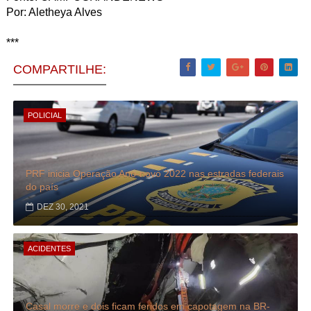
Por: Aletheya Alves
***
COMPARTILHE:
POLICIAL
PRF inicia Operação Ano-novo 2022 nas estradas federais
do país
DEZ 30, 2021
ACIDENTES
Casal morre e dois ficam feridos em capotagem na BR-