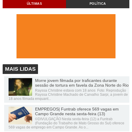
ÚLTIMAS
POLÍTICA
MAIS LIDAS
Morre jovem filmada por traficantes durante
sessão de tortura em favela da Zona Norte do Rio
Rayssa Christine estava com 18 anos Foto: Reprodução
Rayssa Christine Machado de Carvalho Sarpi, a jovem de
18 anos filmada enquant...
EMPREGOS| Funtrab oferece 569 vagas em
Campo Grande nesta sexta-feira (13)
©DIVULGAÇÃO Nesta sexta-feira (12) a Funtrab
(Fundação do Trabalho de Mato Grosso do Sul) oferece
569 vagas de emprego em Campo Grande. As o...