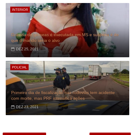
INTERIOR
Grávida de gêmeas é executada em MS e suspeita é de
que o marido seria o alvo
DEZ 25, 2021
POLICIAL
Primeiro dia de fiscalização nas rodovias tem acidente
com morte, mas PRF intensifica ações
DEZ 23, 2021