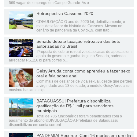
569 vagas de emprego em Campo Grande. As o...
Retrospectiva Cassems 2020
©DIVULGAÇÃO O ano de 2020 foi, definitivamente, o
mais desafiador da história da Cassems. Mesmo no
cenário de pandemia da Covid-19, com trab...
Senado debate taxação retroativa das bets
autorizadas no Brasil
Proposta de cobrar retroativos das casas de apostas tem
apoio do governo e ganha força no Senado, podendo
arrecadar R$12,6 bi para cofres p...
Geisy Arruda conta como aprendeu a fazer sexo
oral e fala sobre anal
Com mais de dez anos de vida sexual, desde que perdeu
a virgindade aos 13 de idade, a modelo Geisy Arruda se
mostrou bastante exp...
BATAGUASSU| Prefeitura disponibiliza
gratificação de R$ 1 mil para servidores
municipais
Total de 785 funcionários foram beneficiados com o
pagamento do abono ©DIVULGAÇÃO A Prefeitura de Bataguassu
disponibilizou em conta corrent...
PANDEMIA| Recorde: Com 16 mortes em um dia,