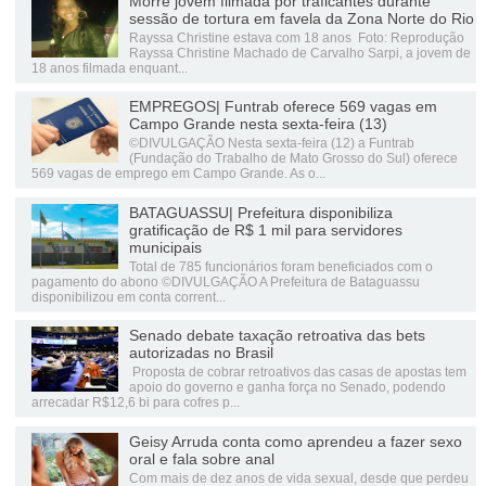
Morre jovem filmada por traficantes durante
sessão de tortura em favela da Zona Norte do Rio
Rayssa Christine estava com 18 anos Foto: Reprodução
Rayssa Christine Machado de Carvalho Sarpi, a jovem de
18 anos filmada enquant...
EMPREGOS| Funtrab oferece 569 vagas em
Campo Grande nesta sexta-feira (13)
©DIVULGAÇÃO Nesta sexta-feira (12) a Funtrab
(Fundação do Trabalho de Mato Grosso do Sul) oferece
569 vagas de emprego em Campo Grande. As o...
BATAGUASSU| Prefeitura disponibiliza
gratificação de R$ 1 mil para servidores
municipais
Total de 785 funcionários foram beneficiados com o
pagamento do abono ©DIVULGAÇÃO A Prefeitura de Bataguassu
disponibilizou em conta corrent...
Senado debate taxação retroativa das bets
autorizadas no Brasil
Proposta de cobrar retroativos das casas de apostas tem
apoio do governo e ganha força no Senado, podendo
arrecadar R$12,6 bi para cofres p...
Geisy Arruda conta como aprendeu a fazer sexo
oral e fala sobre anal
Com mais de dez anos de vida sexual, desde que perdeu