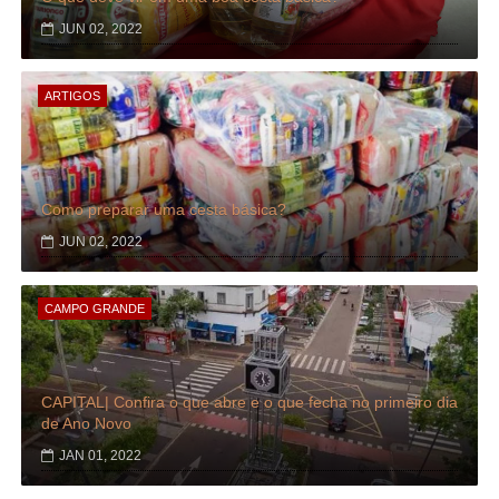
JUN 02, 2022
ARTIGOS
Como preparar uma cesta básica?
JUN 02, 2022
CAMPO GRANDE
CAPITAL| Confira o que abre e o que fecha no primeiro dia
de Ano Novo
JAN 01, 2022