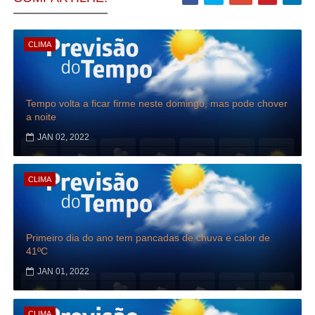
CLIMA
Tempo volta a ficar firme neste domingo, mas pode chover
a noite
JAN 02, 2022
CLIMA
Primeiro dia do ano tem pancadas de chuva e calor de
41ºC
JAN 01, 2022
CLIMA