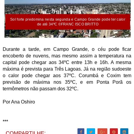
Sol forte predomina nesta segunda e Campo Grande pode ter calor
de até 34ºC ©FRANC ISCO BRITTO
Durante a tarde, em Campo Grande, o céu pode ficar
encoberto de nuvens, mas mesmo assim a temperatura na
capital pode chegar aos 34ºC entre 13h e 16h. A mesma
máxima é prevista para Três Lagoas. Já na região sudoeste
o calor pode chegar aos 37ºC. Corumbá e Coxim tem
previsão de máxima nos 35ºC, e em Ponta Porã os
termômetros não passam dos 32ºC.
Por Ana Oshiro
***
COMPARTILHE: