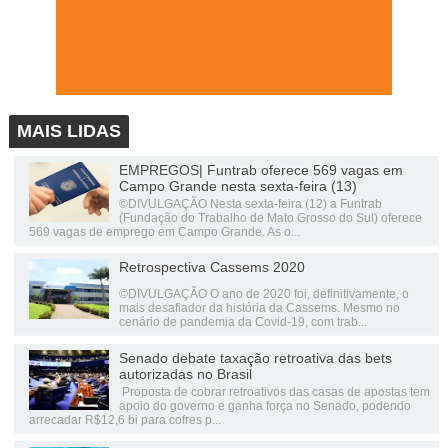
MAIS LIDAS
EMPREGOS| Funtrab oferece 569 vagas em
Campo Grande nesta sexta-feira (13)
©DIVULGAÇÃO Nesta sexta-feira (12) a Funtrab
(Fundação do Trabalho de Mato Grosso do Sul) oferece
569 vagas de emprego em Campo Grande. As o...
Retrospectiva Cassems 2020
©DIVULGAÇÃO O ano de 2020 foi, definitivamente, o
mais desafiador da história da Cassems. Mesmo no
cenário de pandemia da Covid-19, com trab...
Senado debate taxação retroativa das bets
autorizadas no Brasil
Proposta de cobrar retroativos das casas de apostas tem
apoio do governo e ganha força no Senado, podendo
arrecadar R$12,6 bi para cofres p...