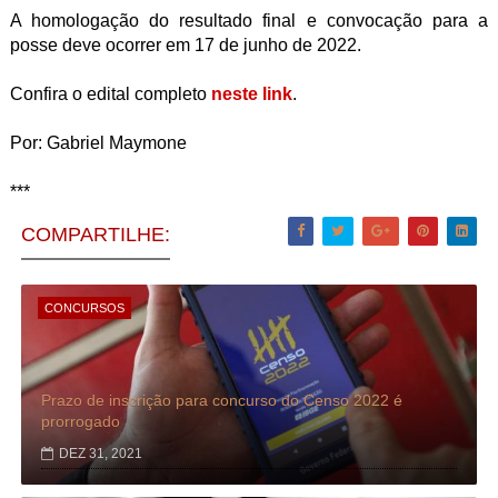
A homologação do resultado final e convocação para a
posse deve ocorrer em 17 de junho de 2022.
Confira o edital completo
neste link
.
Por:
Gabriel Maymone
***
COMPARTILHE:
CONCURSOS
Prazo de inscrição para concurso do Censo 2022 é
prorrogado
DEZ 31, 2021