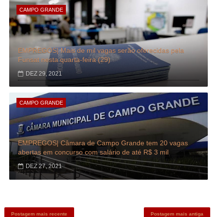
CAMPO GRANDE
EMPREGOS| Mais de mil vagas serão oferecidas pela
Funsat nesta quarta-feira (29)
DEZ 29, 2021
CAMPO GRANDE
EMPREGOS| Câmara de Campo Grande tem 20 vagas
abertas em concurso com salário de até R$ 3 mil
DEZ 27, 2021
Postagem mais recente
Postagem mais antiga