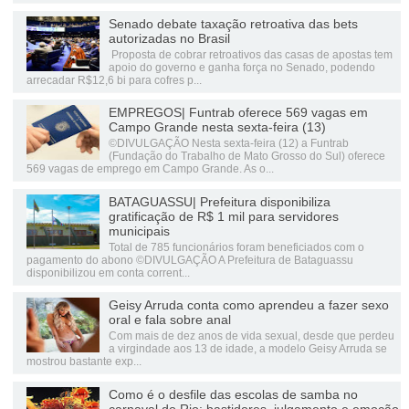
Senado debate taxação retroativa das bets
autorizadas no Brasil
Proposta de cobrar retroativos das casas de apostas tem
apoio do governo e ganha força no Senado, podendo
arrecadar R$12,6 bi para cofres p...
EMPREGOS| Funtrab oferece 569 vagas em
Campo Grande nesta sexta-feira (13)
©DIVULGAÇÃO Nesta sexta-feira (12) a Funtrab
(Fundação do Trabalho de Mato Grosso do Sul) oferece
569 vagas de emprego em Campo Grande. As o...
BATAGUASSU| Prefeitura disponibiliza
gratificação de R$ 1 mil para servidores
municipais
Total de 785 funcionários foram beneficiados com o
pagamento do abono ©DIVULGAÇÃO A Prefeitura de Bataguassu
disponibilizou em conta corrent...
Geisy Arruda conta como aprendeu a fazer sexo
oral e fala sobre anal
Com mais de dez anos de vida sexual, desde que perdeu
a virgindade aos 13 de idade, a modelo Geisy Arruda se
mostrou bastante exp...
Como é o desfile das escolas de samba no
carnaval do Rio: bastidores, julgamento e emoção