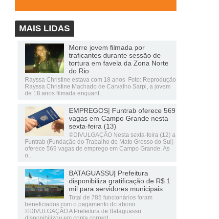
MAIS LIDAS
Morre jovem filmada por
traficantes durante sessão de
tortura em favela da Zona Norte
do Rio
Rayssa Christine estava com 18 anos Foto: Reprodução
Rayssa Christine Machado de Carvalho Sarpi, a jovem
de 18 anos filmada enquant...
EMPREGOS| Funtrab oferece 569
vagas em Campo Grande nesta
sexta-feira (13)
©DIVULGAÇÃO Nesta sexta-feira (12) a
Funtrab (Fundação do Trabalho de Mato Grosso do Sul)
oferece 569 vagas de emprego em Campo Grande. As
o...
BATAGUASSU| Prefeitura
disponibiliza gratificação de R$ 1
mil para servidores municipais
Total de 785 funcionários foram
beneficiados com o pagamento do abono
©DIVULGAÇÃO A Prefeitura de Bataguassu
disponibilizou em conta corrent...