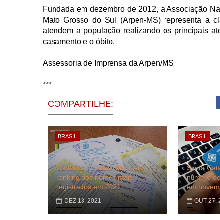
Fundada em dezembro de 2012, a Associação Nac
Mato Grosso do Sul (Arpen-MS) representa a cla
atendem a população realizando os principais ato
casamento e o óbito.
Assessoria de Imprensa da Arpen/MS
***
COMPARTILHE:
BRASIL
BRASIL
Cartórios do Brasil divulgam
Santa Cata
ranking dos nomes mais
número de
registrados em 2021
em novem
DEZ 18, 2021
OUT 27, 