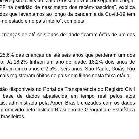
 de Registro Civis do Mato Grosso do Sul conseguiram chegar
F na certidão de nascimento dos recém-nascidos", explica
ados que levantamos ao longo da pandemia da Covid-19 têm
no estado e no país inteiro", completa.
crianças de até seis anos de idade ficaram órfãs de um dos
 25,6% das crianças de até seis anos que perderam um dos
o. Já 18,2% tinham um ano de idade, 18,2% dois anos de
tinham cinco anos e 2,5% , seis anos. São Paulo, Goiás, Rio
is registraram óbitos de pais com filhos nesta faixa etária.
ão disponíveis no Portal da Transparência do Registro Civil
, base de dados abastecida em tempo real pelos atos
País, administrada pela Arpen-Brasil, cruzados com os dados
 promovido pelo Instituto Brasileiro de Geografia e Estatística
brasileiros.