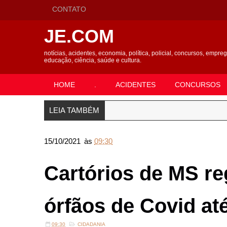
CONTATO
JE.COM
notícias, acidentes, economia, política, policial, concursos, empre
educação, ciência, saúde e cultura.
HOME
.
ACIDENTES
CONCURSOS
LEIA TAMBÉM
15/10/2021
às
09:30
Cartórios de MS r
órfãos de Covid at
09:30
CIDADANIA