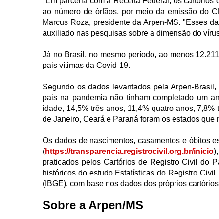
"Em parceria com a Receita Federal, os cartórios
ao número de órfãos, por meio da emissão do CP
Marcus Roza, presidente da Arpen-MS. "Esses d
auxiliado nas pesquisas sobre a dimensão do vírus 
Já no Brasil, no mesmo período, ao menos 12.211 
pais vítimas da Covid-19.
Segundo os dados levantados pela Arpen-Brasil,
pais na pandemia não tinham completado um an
idade, 14,5% três anos, 11,4% quatro anos, 7,8% 
de Janeiro, Ceará e Paraná foram os estados que ma
Os dados de nascimentos, casamentos e óbitos est
(
https://transparencia.registrocivil.org.br/inicio
)
praticados pelos Cartórios de Registro Civil do 
históricos do estudo Estatísticas do Registro Civil,
(IBGE), com base nos dados dos próprios cartórios 
Sobre a Arpen/MS