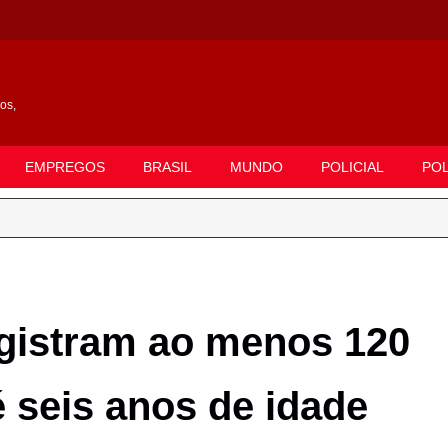
gos,
EMPREGOS
BRASIL
MUNDO
POLICIAL
POL
egistram ao menos 120
é seis anos de idade