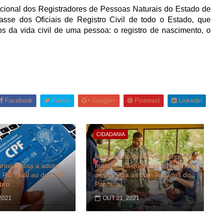
ional dos Registradores de Pessoas Naturais do Estado de
sse dos Oficiais de Registro Civil de todo o Estado, que
s da vida civil de uma pessoa: o registro de nascimento, o
Facebook
Twitter
Google+
Pinterest
Linkedin
CIDADANIA
Médicos do Brasil vão percorrer
rina passa a adotar
mais de mil quilômetros levando
 RG igual ao do CPF
assistência às comunidades do
bro
Pantanal
2021
OUT 21, 2021