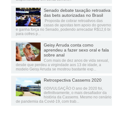
Senado debate taxação retroativa
das bets autorizadas no Brasil
Proposta de cobrar retroativos das
casas de apostas tem apoio do governo
e ganha força no Senado, podendo arrecadar R$12,6 bi
para cofres p...
Geisy Arruda conta como
aprendeu a fazer sexo oral e fala
sobre anal
Com mais de dez anos de vida sexual,
desde que perdeu a virgindade aos 13 de idade, a
modelo Geisy Arruda se mostrou bastante exp...
Retrospectiva Cassems 2020
©DIVULGAÇÃO O ano de 2020 foi,
definitivamente, o mais desafiador da
história da Cassems. Mesmo no cenário
de pandemia da Covid-19, com trab...