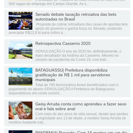
569 vagas de emprego em Campo Grande. As o...
Senado debate taxação retroativa das bets
autorizadas no Brasil
Proposta de cobrar retroativos das casas de apostas tem
apoio do governo e ganha força no Senado, podendo
arrecadar R$12,6 bi para cofres p...
Retrospectiva Cassems 2020
©DIVULGAÇÃO O ano de 2020 foi, definitivamente, o
mais desafiador da história da Cassems. Mesmo no
cenário de pandemia da Covid-19, com trab...
BATAGUASSU| Prefeitura disponibiliza
gratificação de R$ 1 mil para servidores
municipais
Total de 785 funcionários foram beneficiados com o
pagamento do abono ©DIVULGAÇÃO A Prefeitura de Bataguassu
disponibilizou em conta corrent...
Geisy Arruda conta como aprendeu a fazer sexo
oral e fala sobre anal
Com mais de dez anos de vida sexual, desde que perdeu
a virgindade aos 13 de idade, a modelo Geisy Arruda se
mostrou bastante exp...
PANDEMIA| Recorde: Com 16 mortes em um dia,