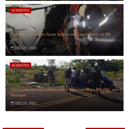
ACIDENTES
Casal morre e dois ficam feridos em capotagem na BR-
262
DEZ 27, 2021
ACIDENTES
Cinco morrem em colisão entre dois carros na BR-060, em
Nioaque
DEZ 23, 2021