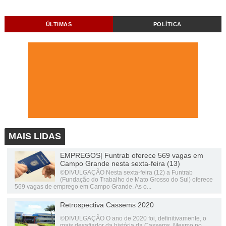
ÚLTIMAS
POLÍTICA
MAIS LIDAS
EMPREGOS| Funtrab oferece 569 vagas em
Campo Grande nesta sexta-feira (13)
©DIVULGAÇÃO Nesta sexta-feira (12) a Funtrab
(Fundação do Trabalho de Mato Grosso do Sul) oferece
569 vagas de emprego em Campo Grande. As o...
Retrospectiva Cassems 2020
©DIVULGAÇÃO O ano de 2020 foi, definitivamente, o
mais desafiador da história da Cassems. Mesmo no