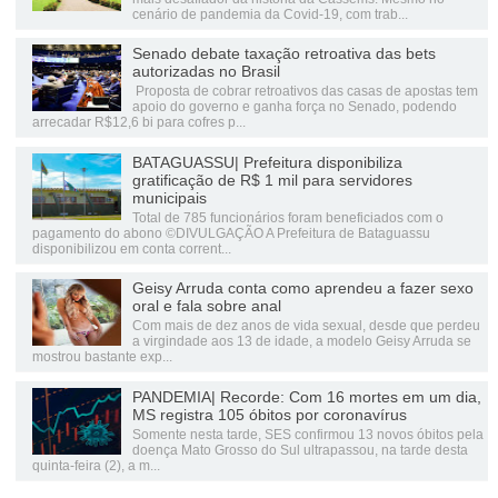
cenário de pandemia da Covid-19, com trab...
Senado debate taxação retroativa das bets
autorizadas no Brasil
Proposta de cobrar retroativos das casas de apostas tem
apoio do governo e ganha força no Senado, podendo
arrecadar R$12,6 bi para cofres p...
BATAGUASSU| Prefeitura disponibiliza
gratificação de R$ 1 mil para servidores
municipais
Total de 785 funcionários foram beneficiados com o
pagamento do abono ©DIVULGAÇÃO A Prefeitura de Bataguassu
disponibilizou em conta corrent...
Geisy Arruda conta como aprendeu a fazer sexo
oral e fala sobre anal
Com mais de dez anos de vida sexual, desde que perdeu
a virgindade aos 13 de idade, a modelo Geisy Arruda se
mostrou bastante exp...
PANDEMIA| Recorde: Com 16 mortes em um dia,
MS registra 105 óbitos por coronavírus
Somente nesta tarde, SES confirmou 13 novos óbitos pela
doença Mato Grosso do Sul ultrapassou, na tarde desta
quinta-feira (2), a m...