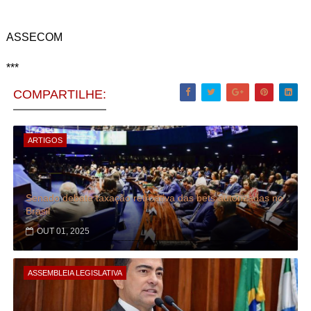
ASSECOM
***
COMPARTILHE:
ARTIGOS
Senado debate taxação retroativa das bets autorizadas no
Brasil
OUT 01, 2025
ASSEMBLEIA LEGISLATIVA