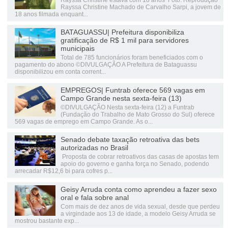
Rayssa Christine Machado de Carvalho Sarpi, a jovem de
18 anos filmada enquant...
BATAGUASSU| Prefeitura disponibiliza
gratificação de R$ 1 mil para servidores
municipais
Total de 785 funcionários foram beneficiados com o
pagamento do abono ©DIVULGAÇÃO A Prefeitura de Bataguassu
disponibilizou em conta corrent...
EMPREGOS| Funtrab oferece 569 vagas em
Campo Grande nesta sexta-feira (13)
©DIVULGAÇÃO Nesta sexta-feira (12) a Funtrab
(Fundação do Trabalho de Mato Grosso do Sul) oferece
569 vagas de emprego em Campo Grande. As o...
Senado debate taxação retroativa das bets
autorizadas no Brasil
Proposta de cobrar retroativos das casas de apostas tem
apoio do governo e ganha força no Senado, podendo
arrecadar R$12,6 bi para cofres p...
Geisy Arruda conta como aprendeu a fazer sexo
oral e fala sobre anal
Com mais de dez anos de vida sexual, desde que perdeu
a virgindade aos 13 de idade, a modelo Geisy Arruda se
mostrou bastante exp...