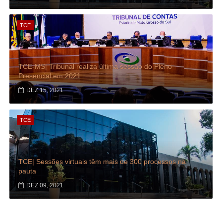
TCE
TCE-MS| Tribunal realiza última sessão do Pleno
Presencial em 2021
DEZ 15, 2021
TCE
TCE| Sessões virtuais têm mais de 300 processos na
pauta
DEZ 09, 2021