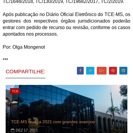
TC/1648/2018, TC/130/2019, TC/19682/2017, TC/2/2019.
Após publicação no Diário Oficial Eletrônico do TCE-MS, os
gestores dos respectivos órgãos jurisdicionados poderão
entrar com pedido de recurso ou revisão, conforme os casos
apontados nos processos.
Por:
Olga Mongenot
***
COMPARTILHE:
TCE
TCE-MS finaliza 2021 com grandes avanços
DEZ 17, 2021