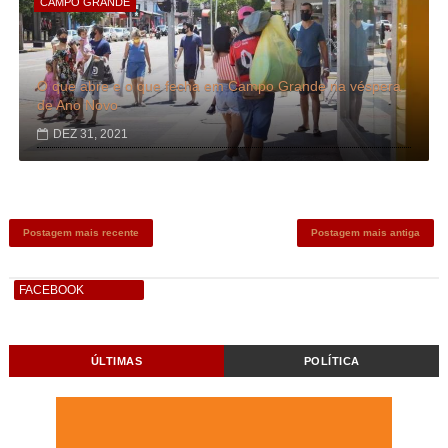
CAMPO GRANDE
O que abre e o que fecha em Campo Grande na véspera
de Ano Novo
DEZ 31, 2021
Postagem mais recente
Postagem mais antiga
FACEBOOK
ÚLTIMAS
POLÍTICA