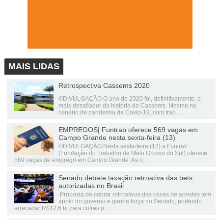
MAIS LIDAS
Retrospectiva Cassems 2020
©DIVULGAÇÃO O ano de 2020 foi, definitivamente, o
mais desafiador da história da Cassems. Mesmo no
cenário de pandemia da Covid-19, com trab...
EMPREGOS| Funtrab oferece 569 vagas em
Campo Grande nesta sexta-feira (13)
©DIVULGAÇÃO Nesta sexta-feira (12) a Funtrab
(Fundação do Trabalho de Mato Grosso do Sul) oferece
569 vagas de emprego em Campo Grande. As o...
Senado debate taxação retroativa das bets
autorizadas no Brasil
Proposta de cobrar retroativos das casas de apostas tem
apoio do governo e ganha força no Senado, podendo
arrecadar R$12,6 bi para cofres p...