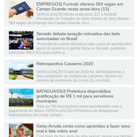
EMPREGOS| Funtrab oferece 569 vagas em
Campo Grande nesta sexta-feira (13)
©DIVULGAÇÃO Nesta sexta-feira (12) a Funtrab
(Fundação do Trabalho de Mato Grosso do Sul) oferece
569 vagas de emprego em Campo Grande. As o...
Senado debate taxação retroativa das bets
autorizadas no Brasil
Proposta de cobrar retroativos das casas de apostas tem
apoio do governo e ganha força no Senado, podendo
arrecadar R$12,6 bi para cofres p...
Retrospectiva Cassems 2020
©DIVULGAÇÃO O ano de 2020 foi, definitivamente, o
mais desafiador da história da Cassems. Mesmo no
cenário de pandemia da Covid-19, com trab...
BATAGUASSU| Prefeitura disponibiliza
gratificação de R$ 1 mil para servidores
municipais
Total de 785 funcionários foram beneficiados com o
pagamento do abono ©DIVULGAÇÃO A Prefeitura de Bataguassu
disponibilizou em conta corrent...
Geisy Arruda conta como aprendeu a fazer sexo
oral e fala sobre anal
Com mais de dez anos de vida sexual, desde que perdeu