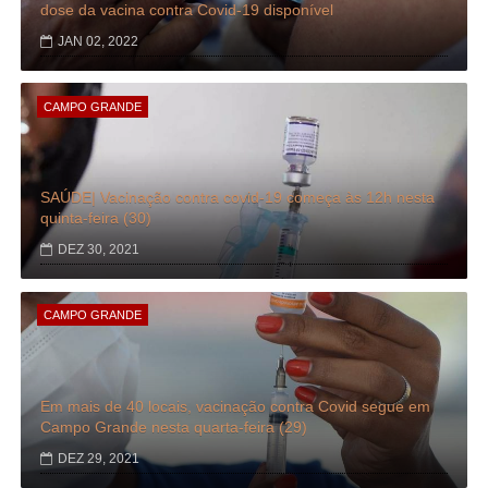
dose da vacina contra Covid-19 disponível
JAN 02, 2022
CAMPO GRANDE
SAÚDE| Vacinação contra covid-19 começa às 12h nesta
quinta-feira (30)
DEZ 30, 2021
CAMPO GRANDE
Em mais de 40 locais, vacinação contra Covid segue em
Campo Grande nesta quarta-feira (29)
DEZ 29, 2021