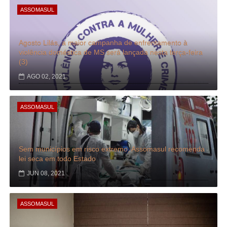
ASSOMASUL
Agosto Lilás, a maior campanha de enfrentamento à
violência doméstica de MS será lançada nesta terça-feira
(3)
AGO 02, 2021
ASSOMASUL
Sem municípios em risco extremo, Assomasul recomenda
lei seca em todo Estado
JUN 08, 2021
ASSOMASUL