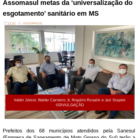
Assomasul metas da ‘universalização do
esgotamento’ sanitário em MS
12:32
ASSOMASUL
Valdir Júnior, Walter Carneiro Jr, Rogério Rosalin e Jair Scapini
©DIVULGAÇÃO
Prefeitos dos 68 municípios atendidos pela Sanesul
(Empresa de Saneamento de Mato Grosso do Sul) terão a