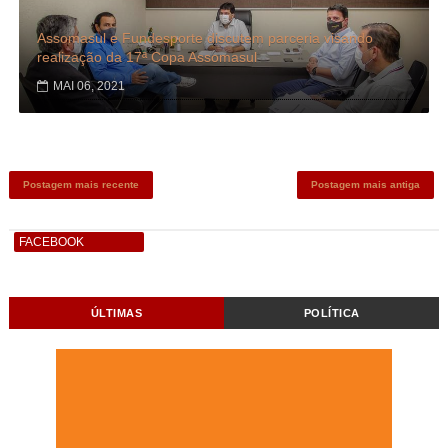
Assomasul e Fundesporte discutem parceria visando
realização da 17ª Copa Assomasul
MAI 06, 2021
Postagem mais recente
Postagem mais antiga
FACEBOOK
ÚLTIMAS
POLÍTICA