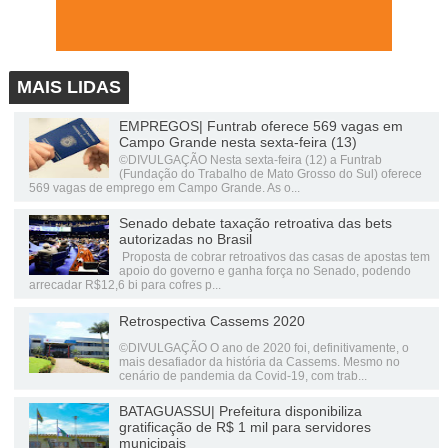
MAIS LIDAS
EMPREGOS| Funtrab oferece 569 vagas em
Campo Grande nesta sexta-feira (13)
©DIVULGAÇÃO Nesta sexta-feira (12) a Funtrab
(Fundação do Trabalho de Mato Grosso do Sul) oferece
569 vagas de emprego em Campo Grande. As o...
Senado debate taxação retroativa das bets
autorizadas no Brasil
Proposta de cobrar retroativos das casas de apostas tem
apoio do governo e ganha força no Senado, podendo
arrecadar R$12,6 bi para cofres p...
Retrospectiva Cassems 2020
©DIVULGAÇÃO O ano de 2020 foi, definitivamente, o
mais desafiador da história da Cassems. Mesmo no
cenário de pandemia da Covid-19, com trab...
BATAGUASSU| Prefeitura disponibiliza
gratificação de R$ 1 mil para servidores
municipais