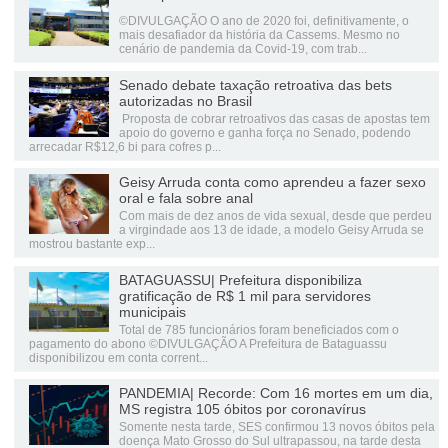
©DIVULGAÇÃO O ano de 2020 foi, definitivamente, o
mais desafiador da história da Cassems. Mesmo no
cenário de pandemia da Covid-19, com trab...
Senado debate taxação retroativa das bets
autorizadas no Brasil
Proposta de cobrar retroativos das casas de apostas tem
apoio do governo e ganha força no Senado, podendo
arrecadar R$12,6 bi para cofres p...
Geisy Arruda conta como aprendeu a fazer sexo
oral e fala sobre anal
Com mais de dez anos de vida sexual, desde que perdeu
a virgindade aos 13 de idade, a modelo Geisy Arruda se
mostrou bastante exp...
BATAGUASSU| Prefeitura disponibiliza
gratificação de R$ 1 mil para servidores
municipais
Total de 785 funcionários foram beneficiados com o
pagamento do abono ©DIVULGAÇÃO A Prefeitura de Bataguassu
disponibilizou em conta corrent...
PANDEMIA| Recorde: Com 16 mortes em um dia,
MS registra 105 óbitos por coronavírus
Somente nesta tarde, SES confirmou 13 novos óbitos pela
doença Mato Grosso do Sul ultrapassou, na tarde desta