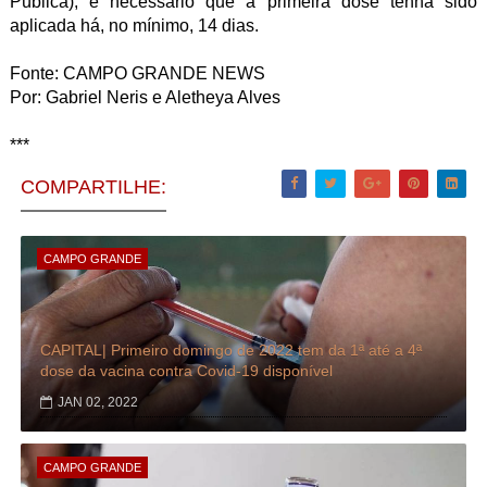
Pública), é necessário que a primeira dose tenha sido
aplicada há, no mínimo, 14 dias.
Fonte: CAMPO GRANDE NEWS
Por: Gabriel Neris e Aletheya Alves
***
COMPARTILHE:
CAMPO GRANDE
CAPITAL| Primeiro domingo de 2022 tem da 1ª até a 4ª
dose da vacina contra Covid-19 disponível
JAN 02, 2022
CAMPO GRANDE