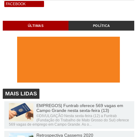
FACEBOOK
ÚLTIMAS
POLÍTICA
MAIS LIDAS
EMPREGOS| Funtrab oferece 569 vagas em
Campo Grande nesta sexta-feira (13)
©DIVULGAÇÃO Nesta sexta-feira (12) a Funtrab
(Fundação do Trabalho de Mato Grosso do Sul) oferece
569 vagas de emprego em Campo Grande. As o...
Retrospectiva Cassems 2020