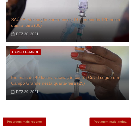
SAÚDE| Vacinação contra covid-19 começa às 12h nesta
quinta-feira (30)
DEZ 30, 2021
CAMPO GRANDE
Em mais de 40 locais, vacinação contra Covid segue em
Campo Grande nesta quarta-feira (29)
DEZ 29, 2021
Postagem mais recente
Postagem mais antiga