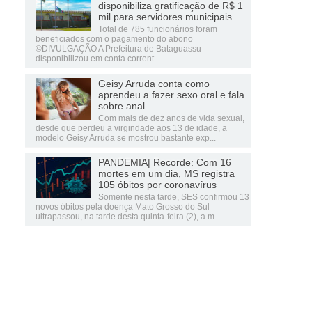
disponibiliza gratificação de R$ 1
mil para servidores municipais
Total de 785 funcionários foram
beneficiados com o pagamento do abono
©DIVULGAÇÃO A Prefeitura de Bataguassu
disponibilizou em conta corrent...
Geisy Arruda conta como
aprendeu a fazer sexo oral e fala
sobre anal
Com mais de dez anos de vida sexual,
desde que perdeu a virgindade aos 13 de idade, a
modelo Geisy Arruda se mostrou bastante exp...
PANDEMIA| Recorde: Com 16
mortes em um dia, MS registra
105 óbitos por coronavírus
Somente nesta tarde, SES confirmou 13
novos óbitos pela doença Mato Grosso do Sul
ultrapassou, na tarde desta quinta-feira (2), a m...