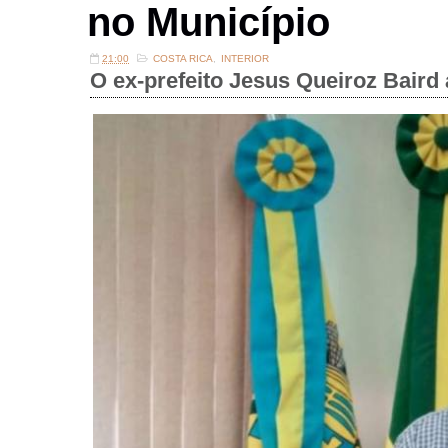
no Município
21:00
COSTA RICA
,
INTERIOR
O ex-prefeito Jesus Queiroz Bair