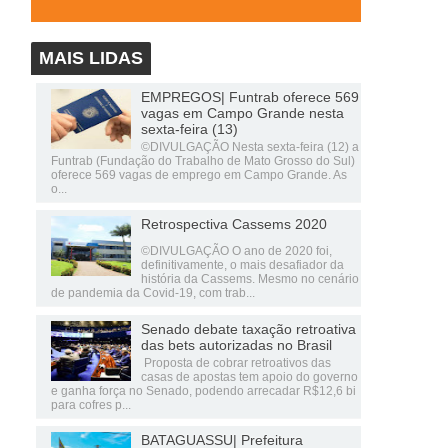
MAIS LIDAS
EMPREGOS| Funtrab oferece 569
vagas em Campo Grande nesta
sexta-feira (13)
©DIVULGAÇÃO Nesta sexta-feira (12) a
Funtrab (Fundação do Trabalho de Mato Grosso do Sul)
oferece 569 vagas de emprego em Campo Grande. As
o...
Retrospectiva Cassems 2020
©DIVULGAÇÃO O ano de 2020 foi,
definitivamente, o mais desafiador da
história da Cassems. Mesmo no cenário
de pandemia da Covid-19, com trab...
Senado debate taxação retroativa
das bets autorizadas no Brasil
Proposta de cobrar retroativos das
casas de apostas tem apoio do governo
e ganha força no Senado, podendo arrecadar R$12,6 bi
para cofres p...
BATAGUASSU| Prefeitura