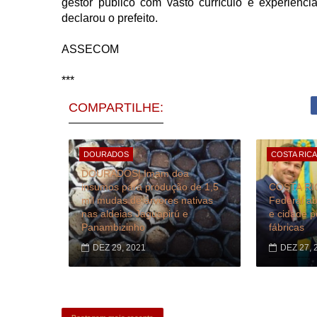
gestor público com vasto currículo e experiênci
declarou o prefeito.
ASSECOM
***
COMPARTILHE:
DOURADOS
COSTA RICA
DOURADOS| Imam doa
insumos para produção de 1,5
COSTA RIC
mil mudas de árvores nativas
Federal ab
nas aldeias Jaguapirú e
e cidade 
Panambizinho
fábricas
DEZ 29, 2021
DEZ 27, 