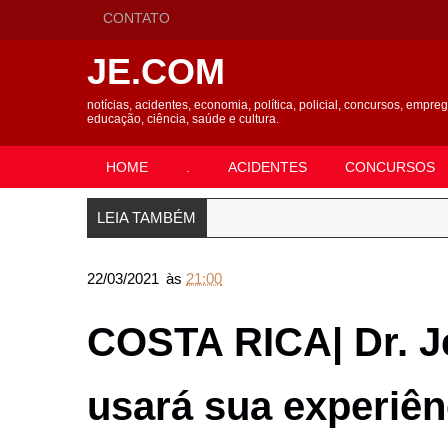
CONTATO
JE.COM
notícias, acidentes, economia, política, policial, concursos, empre
educação, ciência, saúde e cultura.
HOME
.
ACIDENTES
CONCURSOS
LEIA TAMBÉM
22/03/2021
às
21:00
COSTA RICA| Dr. Je
usará sua experiên