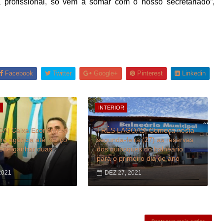
a profissional, só vem a somar com o nosso secretariado”,
Facebook
Twitter
Google+
Pinterest
Linkedin
INTERIOR
A| Caixa Econômica
TRÊS LAGOAS| Começa nesta
re agência até março
segunda-feira (27) as reservas
pode ganhar duas
dos quiosques do balneário
para o primeiro dia do ano
2021
DEZ 27, 2021