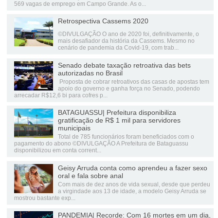
569 vagas de emprego em Campo Grande. As o...
Retrospectiva Cassems 2020
©DIVULGAÇÃO O ano de 2020 foi, definitivamente, o
mais desafiador da história da Cassems. Mesmo no
cenário de pandemia da Covid-19, com trab...
Senado debate taxação retroativa das bets
autorizadas no Brasil
Proposta de cobrar retroativos das casas de apostas tem
apoio do governo e ganha força no Senado, podendo
arrecadar R$12,6 bi para cofres p...
BATAGUASSU| Prefeitura disponibiliza
gratificação de R$ 1 mil para servidores
municipais
Total de 785 funcionários foram beneficiados com o
pagamento do abono ©DIVULGAÇÃO A Prefeitura de Bataguassu
disponibilizou em conta corrent...
Geisy Arruda conta como aprendeu a fazer sexo
oral e fala sobre anal
Com mais de dez anos de vida sexual, desde que perdeu
a virgindade aos 13 de idade, a modelo Geisy Arruda se
mostrou bastante exp...
PANDEMIA| Recorde: Com 16 mortes em um dia,