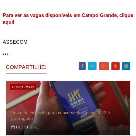
Para ver as vagas disponíveis em Campo Grande, clique
aqui!
ASSECOM
***
COMPARTILHE:
CONCURSOS
Prazo de inscrição para concurso do Censo 2022 é
prorrogado
DEZ 31, 2021