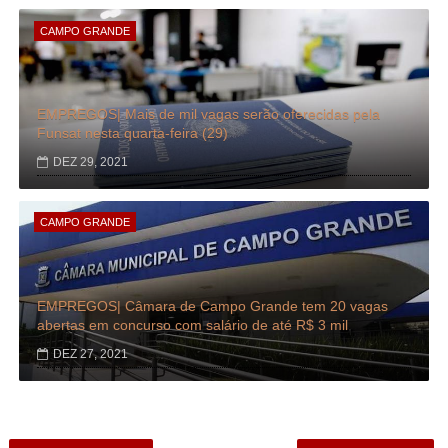
CAMPO GRANDE
EMPREGOS| Mais de mil vagas serão oferecidas pela
Funsat nesta quarta-feira (29)
DEZ 29, 2021
CAMPO GRANDE
EMPREGOS| Câmara de Campo Grande tem 20 vagas
abertas em concurso com salário de até R$ 3 mil
DEZ 27, 2021